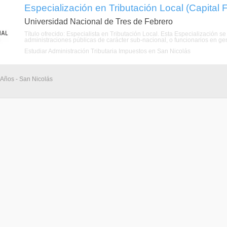
Especialización en Tributación Local (Capital 
Universidad Nacional de Tres de Febrero
Título ofrecido: Especialista en Tributación Local. Esta Especialización s
administraciones públicas de carácter sub-nacional, o funcionarios en genera
Estudiar Administración Tributaria Impuestos en San Nicolás
 Años - San Nicolás