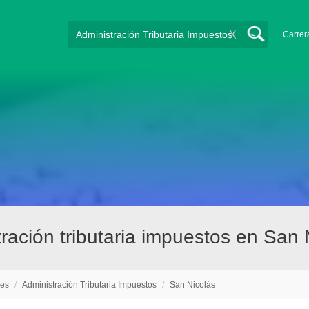
X
Carrer
ración tributaria impuestos en San 
nes
/
Administración Tributaria Impuestos
/
San Nicolás