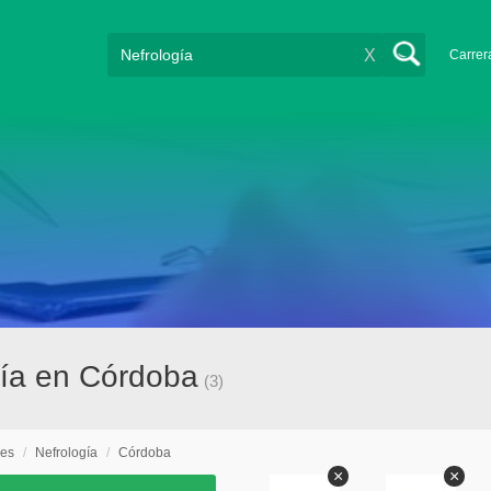
X
Carrer
gía en Córdoba
(3)
nes
/
Nefrología
/
Córdoba
×
×