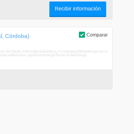
Recibir información
Comparar
al, Córdoba)
tasis del Medio InternoBioestadstica y ComputacinMetodologa de la
tolgicaMedicina LegalAntropologaTercer AoNefrologa