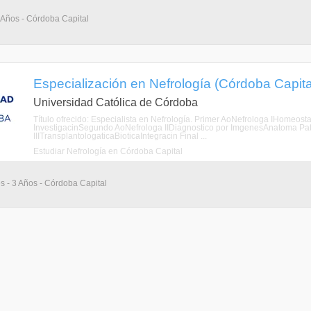
 Años - Córdoba Capital
Especialización en Nefrología (Córdoba Capit
Universidad Católica de Córdoba
Título ofrecido: Especialista en Nefrología. Primer AoNefrologa IHomeos
InvestigacinSegundo AoNefrologa IIDiagnostico por ImgenesAnatoma Pa
IIITransplantologaticaBioticaIntegracin Final ...
Estudiar Nefrología en Córdoba Capital
s - 3 Años - Córdoba Capital