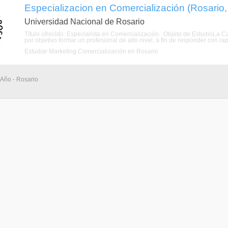
Especializacion en Comercialización (Rosario,
Universidad Nacional de Rosario
Título ofrecido: Especialista en Comercialización. Objeto de EstudioLa C
por objetivo formar un profesional de alto nivel, a fin de responder con ra
Estudiar Marketing Comercialización en Rosario
 Año - Rosario