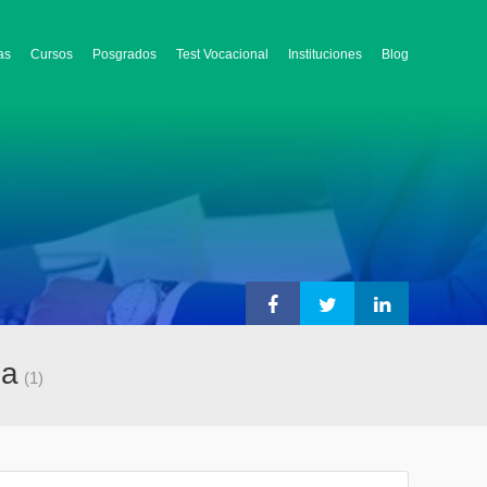
as
Cursos
Posgrados
Test Vocacional
Instituciones
Blog
na
(1)