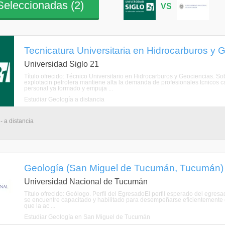
eleccionadas (
2
)
VS
Tecnicatura Universitaria en Hidrocarburos y G
Universidad Siglo 21
Título ofrecido: Técnico Universitario en Hidrocarburos y Geociencias. So
explotacin petrolera mantiene alta la demanda de profesionales tcnicos c
personal ya formado y empuja ...
Estudiar Geología a distancia
- a distancia
Geología (San Miguel de Tucumán, Tucumán)
Universidad Nacional de Tucumán
Título ofrecido: Geólogo. Perfil del EgresadoEl perfil esperado del egres
se encuentre capacitado y habilitado para desempeñarse eficientemente
que la ac ...
Estudiar Geología en San Miguel de Tucumán