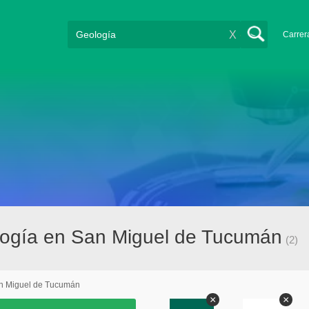
X
Carrer
logía en San Miguel de Tucumán
(2)
n Miguel de Tucumán
×
×