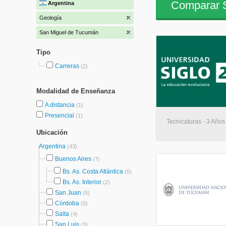
Comparar S
Argentina
Geología
San Miguel de Tucumán
Tipo
Carreras
(2)
Modalidad de Enseñanza
A distancia
(1)
Presencial
(1)
Tecnicaturas - 3 Años 
Ubicación
Argentina
(43)
Buenos Aires
(7)
Bs. As. Costa Atlántica
(6)
Bs. As. Interior
(2)
San Juan
(6)
Córdoba
(5)
Salta
(4)
San Luis
(3)