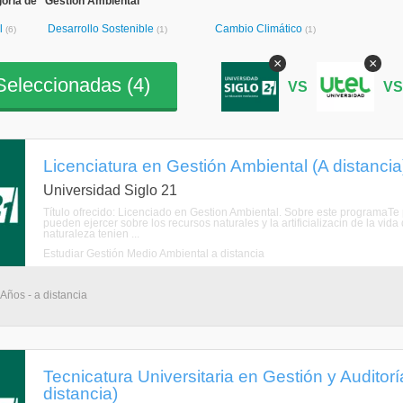
oría de "Gestión Ambiental"
l
Desarrollo Sostenible
Cambio Climático
(6)
(1)
(1)
×
×
eleccionadas (
4
)
VS
V
Licenciatura en Gestión Ambiental (A distancia
Universidad Siglo 21
Título ofrecido: Licenciado en Gestion Ambiental. Sobre este programaTe
pueden ejercer sobre los recursos naturales y la artificializacin de la vida
naturaleza tenien ...
Estudiar Gestión Medio Ambiental a distancia
 Años - a distancia
Tecnicatura Universitaria en Gestión y Auditor
distancia)