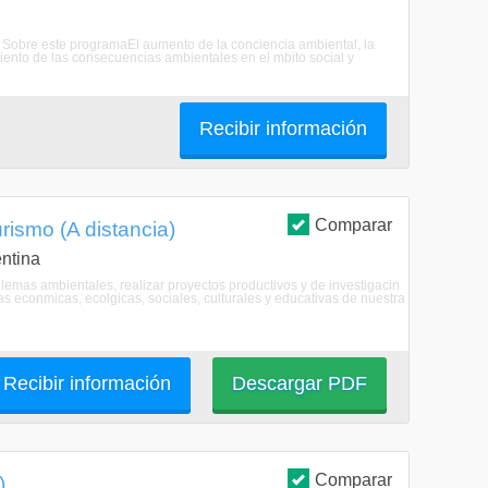
s. Sobre este programaEl aumento de la conciencia ambiental, la
iento de las consecuencias ambientales en el mbito social y
Recibir información
Comparar
rismo (A distancia)
ntina
lemas ambientales, realizar proyectos productivos y de investigacin
s econmicas, ecolgicas, sociales, culturales y educativas de nuestra
Recibir información
Descargar PDF
Comparar
)