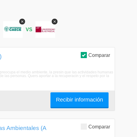
×
×
S
VS
Comparar
)
 preocupa el medio ambiente, la presin que las actividades humanas
 de las personas. Quers aportar a la recuperacin y el respeto por la
Recibir información
Comparar
ías Ambientales (A