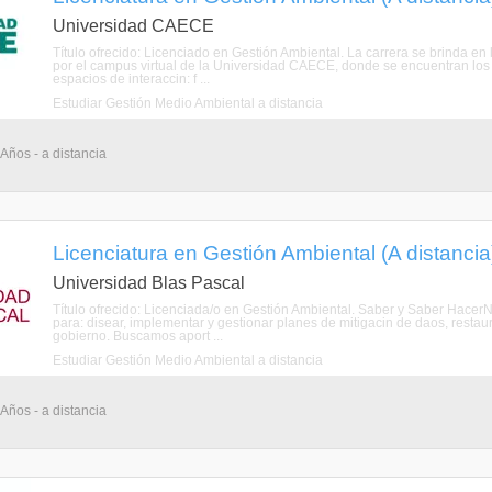
Universidad CAECE
Título ofrecido: Licenciado en Gestión Ambiental. La carrera se brinda e
por el campus virtual de la Universidad CAECE, donde se encuentran los m
espacios de interaccin: f ...
Estudiar Gestión Medio Ambiental a distancia
 Años - a distancia
Licenciatura en Gestión Ambiental (A distancia
Universidad Blas Pascal
Título ofrecido: Licenciada/o en Gestión Ambiental. Saber y Saber Hace
para: disear, implementar y gestionar planes de mitigacin de daos, resta
gobierno. Buscamos aport ...
Estudiar Gestión Medio Ambiental a distancia
 Años - a distancia