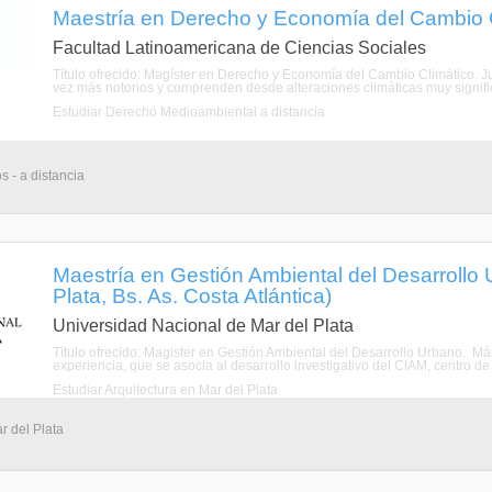
Maestría en Derecho y Economía del Cambio Cl
Facultad Latinoamericana de Ciencias Sociales
Título ofrecido: Magíster en Derecho y Economía del Cambio Climático. Ju
vez más notorios y comprenden desde alteraciones climáticas muy signific
Estudiar Derecho Medioambiental a distancia
s - a distancia
Maestría en Gestión Ambiental del Desarrollo
Plata, Bs. As. Costa Atlántica)
Universidad Nacional de Mar del Plata
Título ofrecido: Magister en Gestión Ambiental del Desarrollo Urbano. Más
experiencia, que se asocia al desarrollo investigativo del CIAM, centro de
Estudiar Arquitectura en Mar del Plata
r del Plata