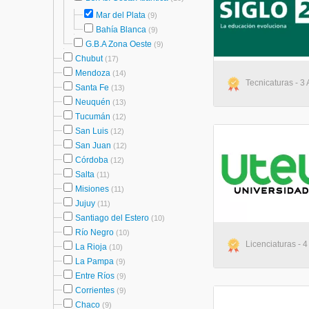
Mar del Plata
(9)
Bahía Blanca
(9)
G.B.A Zona Oeste
(9)
Chubut
(17)
Mendoza
(14)
Tecnicaturas - 3 
Santa Fe
(13)
Neuquén
(13)
Tucumán
(12)
San Luis
(12)
San Juan
(12)
Córdoba
(12)
Salta
(11)
Misiones
(11)
Jujuy
(11)
Santiago del Estero
(10)
Río Negro
(10)
Licenciaturas - 4
La Rioja
(10)
La Pampa
(9)
Entre Ríos
(9)
Corrientes
(9)
Chaco
(9)