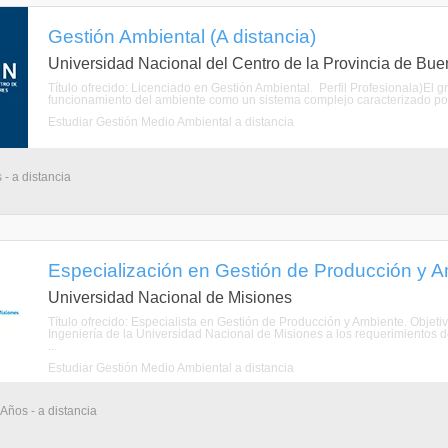
Gestión Ambiental (A distancia)
Universidad Nacional del Centro de la Provincia de Bue
Título ofrecido: Licenciado en Gestión Ambiental. Perfil Profesionala)El
funcionamiento del ambiente como un sistema complejo caracterizado por l
Estudiar Gestión Medio Ambiental a distancia
 - a distancia
Especialización en Gestión de Producción y Am
Universidad Nacional de Misiones
Título ofrecido: Especialista en Gestión de Producción y Ambiente. Objet
Ingeniería de la Universidad Nacional de Misiones a los requerimientos de
...
Estudiar Gestión Medio Ambiental a distancia
 Años - a distancia