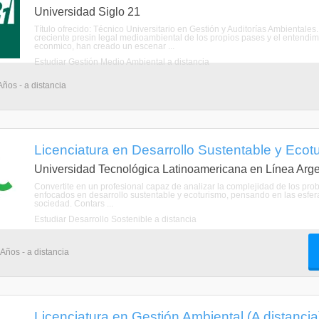
Universidad Siglo 21
Título ofrecido: Técnico Universitario en Gestión y Auditorías Ambientale
creciente presin legal medioambiental de los propios pases y el entendim
econmico, han creado un escenar ...
Estudiar Gestión Medio Ambiental a distancia
Años - a distancia
Licenciatura en Desarrollo Sustentable y Ecotu
Universidad Tecnológica Latinoamericana en Línea Arge
Convertite en un profesional capaz de analizar la complejidad de los prob
enfocados en desarrollo sustentable y ecoturismo, pensando en las esfera
sociedad. Contars ...
Estudiar Desarrollo Sostenible a distancia
 Años - a distancia
Licenciatura en Gestión Ambiental (A distancia