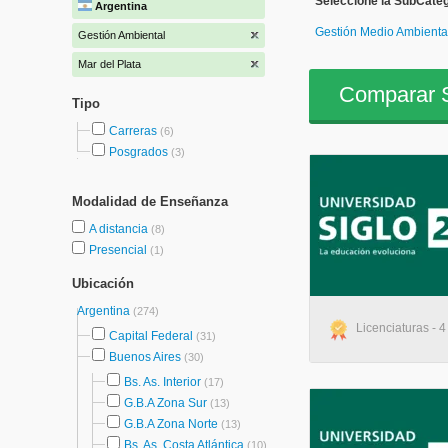
Seleccione la SubCateg
Argentina
Gestión Medio Ambienta
Gestión Ambiental
Mar del Plata
Comparar S
Tipo
Carreras
(6)
Posgrados
(3)
Modalidad de Enseñanza
A distancia
(8)
Presencial
(1)
Ubicación
Argentina
(274)
Licenciaturas - 4
Capital Federal
(31)
Buenos Aires
(30)
Bs. As. Interior
(17)
G.B.A Zona Sur
(13)
G.B.A Zona Norte
(13)
Bs. As. Costa Atlántica
(10)