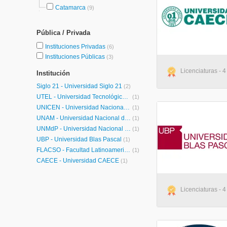
Catamarca
(9)
Pública / Privada
Instituciones Privadas
(6)
Instituciones Públicas
(3)
Licenciaturas - 4
Institución
Siglo 21 - Universidad Siglo 21
(2)
UTEL - Universidad Tecnológica Latinoamericana en Línea Argentina
(1)
UNICEN - Universidad Nacional del Centro de la Provincia de Buenos Aires
(1)
UNAM - Universidad Nacional de Misiones
(1)
UNMdP - Universidad Nacional de Mar del Plata
(1)
UBP - Universidad Blas Pascal
(1)
FLACSO - Facultad Latinoamericana de Ciencias Sociales
(1)
CAECE - Universidad CAECE
(1)
Licenciaturas - 4