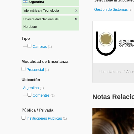
Seleccione la SubCateg
Argentina
Gestión de Sistemas
(1)
Informática y Tecnología
Universidad Nacional del
Nordeste
Tipo
Carreras
(1)
Modalidad de Enseñanza
Presencial
(1)
Licenciaturas - 4 Años
Ubicación
Argentina
(1)
Notas Relaci
Corrientes
(1)
Pública / Privada
Instituciones Públicas
(1)