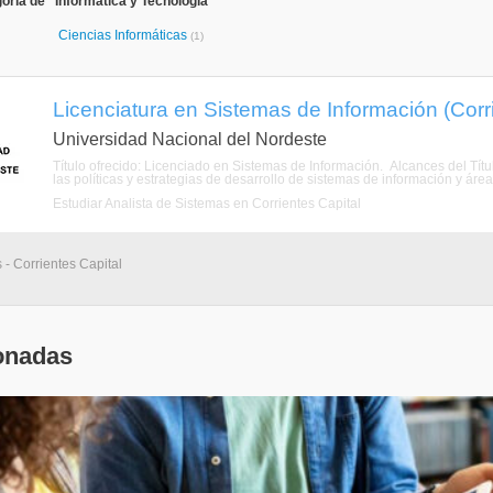
oría de "Informática y Tecnología"
Ciencias Informáticas
(1)
Licenciatura en Sistemas de Información (Corri
Universidad Nacional del Nordeste
Título ofrecido: Licenciado en Sistemas de Información. Alcances del Títu
las políticas y estrategias de desarrollo de sistemas de información y áreas 
Estudiar Analista de Sistemas en Corrientes Capital
 - Corrientes Capital
onadas