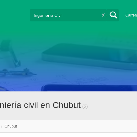
X
Carrer
iería civil en Chubut
(2)
/
Chubut