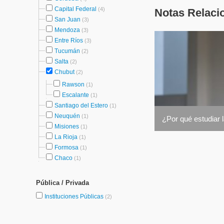
Capital Federal
(4)
Notas Relaci
San Juan
(3)
Mendoza
(3)
Entre Ríos
(3)
Tucumán
(2)
Salta
(2)
Chubut
(2)
Rawson
(1)
Escalante
(1)
Santiago del Estero
(1)
Neuquén
(1)
¿Por qué estudiar l
Misiones
(1)
La Rioja
(1)
Formosa
(1)
Chaco
(1)
Pública / Privada
Instituciones Públicas
(2)