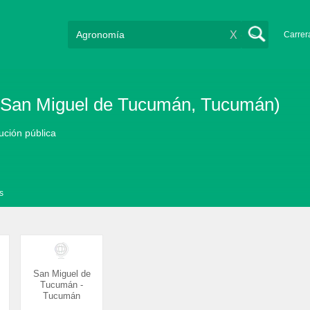
X
Carrer
 (San Miguel de Tucumán, Tucumán)
tución pública
s
San Miguel de
Tucumán -
Tucumán