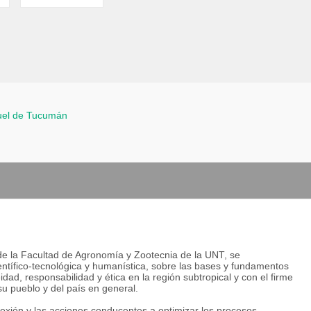
uel de Tucumán
de la Facultad de Agronomía y Zootecnia de la UNT, se
ientífico-tecnológica y humanística, sobre las bases y fundamentos
dad, responsabilidad y ética en la región subtropical y con el firme
su pueblo y del país en general.
flexión y las acciones conducentes a optimizar los procesos