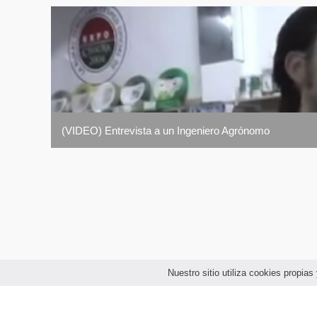
Realizar estudios, diagnósticos, evaluaciones y predic
niveles: local, departamental, provincial, nacional o r
Programar, ejecutar y evaluar acciones de información
producción agropecuaria y forestal.
Organizar, dirigir, controlar y asesorar establecimien
las mismas funciones en establecimientos destinados 
Organizar, dirigir, controlar y asesorar establecimien
(VIDEO) Entrevista a un Ingeniero Agrónomo
Intervenir en la organización, dirección, control y 
producción animal.
Intervenir en la realización de estudios e investigac
Organizar y dirigir parques y jardines botánicos, pr
las especies y formaciones vegetales que integran la
Programar y poner en ejecución, las normas tendiente
preservando la biodiversidad y el patrimonio genético
Participar en la programación, ejecución y evaluació
Nuestro sitio utiliza cookies propi
Programar, ejecutar y evaluar estudios destinados a
recursos con uso agrícola y forestal y participar en lo
Participar en la realización de estudios referidos al