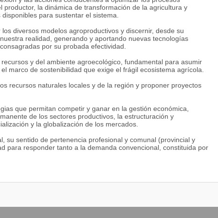
 productor, la dinámica de transformación de la agricultura y
 disponibles para sustentar el sistema.
 los diversos modelos agroproductivos y discernir, desde su
a nuestra realidad, generando y aportando nuevas tecnologías
 consagradas por su probada efectividad.
 recursos y del ambiente agroecológico, fundamental para asumir
el marco de sostenibilidad que exige el frágil ecosistema agrícola.
los recursos naturales locales y de la región y proponer proyectos
egias que permitan competir y ganar en la gestión económica,
manente de los sectores productivos, la estructuración y
alización y la globalización de los mercados.
al, su sentido de pertenencia profesional y comunal (provincial y
ad para responder tanto a la demanda convencional, constituida por
como a las necesidades concretas de los pequeños productores en
 de opinión fundada en la ciencia, versátil y flexible para adaptarse
ida oral y escrita en su propia lengua y al menos, entender el
ajo multi e interdisciplinarios con protagonismo y responsabilidad
líticas y legislaciones directamente vinculadas con la profesión y