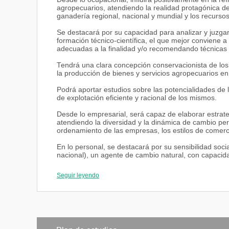
agropecuarios, atendiendo la realidad protagónica del
ganadería regional, nacional y mundial y los recursos
Se destacará por su capacidad para analizar y juzgar
formación técnico-científica, el que mejor conviene 
adecuadas a la finalidad y/o recomendando técnicas
Tendrá una clara concepción conservacionista de los
la producción de bienes y servicios agropecuarios en 
Podrá aportar estudios sobre las potencialidades de 
de explotación eficiente y racional de los mismos.
Desde lo empresarial, será capaz de elaborar estrat
atendiendo la diversidad y la dinámica de cambio per
ordenamiento de las empresas, los estilos de comerci
En lo personal, se destacará por su sensibilidad soci
nacional), un agente de cambio natural, con capacid
los medianos y grandes productores agropecuarios 
el marco de su realidad y circunstancias inmediatas.
Seguir leyendo
Será un profesional con capacidad de análisis crítico,
rápidamente al cambio, capaz de una comunicación flu
idioma inglés. Capaz de integrarse en equipos de trab
profesional.
Tendrá capacidad para realizar estudios y proponer po