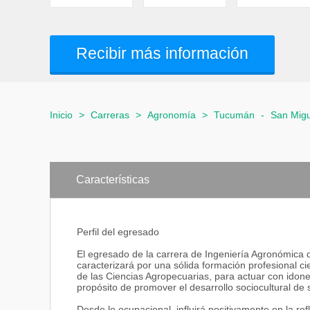
Recibir más información
Inicio
>
Carreras
>
Agronomía
>
Tucumán
-
San Mig
Características
Perfil del egresado
El egresado de la carrera de Ingeniería Agronómica 
caracterizará por una sólida formación profesional c
de las Ciencias Agropecuarias, para actuar con idonei
propósito de promover el desarrollo sociocultural de 
Desde lo ocupacional, influirá positivamente en la re