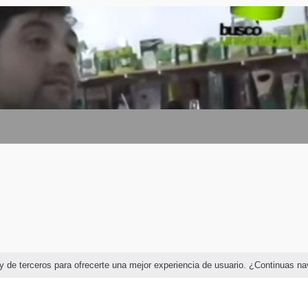
ciones referidos a la producción agropecuaria y forestal a distintos
egional.
, difusión y transferencia de tecnologías destinadas a la
tos destinados a la producción agropecuaria, forestal y participar en
a la producción agroindustrial.
tos destinados al mejoramiento, multiplicación y producción vegetal.
asesoramiento de establecimientos destinados al mejoramiento y
iones destinadas al mejoramiento de la producción agropecuaria.
ogramando, ejecutando y evaluando el mantenimiento y utilización de
s poblaciones y reservas naturales.
s a la conservación de la flora y la fauna de invertebrados,
 existente.
n de proyectos de turismo rural y ecoturismo.
as y de terceros para ofrecerte una mejor experiencia de usuario. ¿Continuas 
 determinar las formas de aprovechamiento de los diferentes
 pecuario.
 impacto ambiental de obras que impliquen modificaciones en el