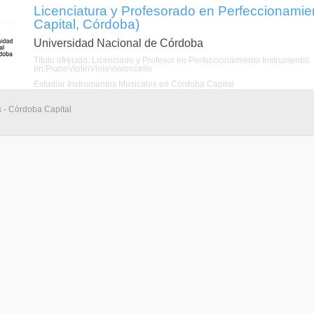
Licenciatura y Profesorado en Perfeccionamie
Capital, Córdoba)
Universidad Nacional de Córdoba
Título ofrecido: Licenciado y Profesor en Perfeccionamiento Instrumental
en:PianoViolínViolaVioloncello
Estudiar Instrumentos Musicales en Córdoba Capital
s - Córdoba Capital