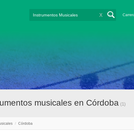
X
Carrer
rumentos musicales en Córdoba
(1)
usicales
/
Córdoba