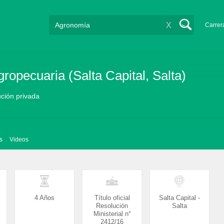
X
Carrer
ropecuaria (Salta Capital, Salta)
tución privada
s
Videos
4 Años
Título oficial
Salta Capital -
Resolución
Salta
Ministerial n°
2412/16