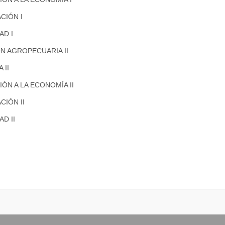
CIÓN I
AD I
N AGROPECUARIA II
 II
ÓN A LA ECONOMÍA II
CIÓN II
D II
DE PRODUCCIÓN VEGETAL
CNICO
NOMÍA