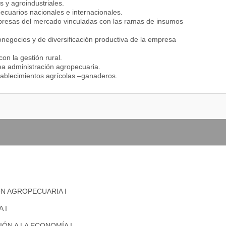
s y agroindustriales.
ecuarios nacionales e internacionales.
mpresas del mercado vinculadas con las ramas de insumos
onegocios y de diversificación productiva de la empresa
on la gestión rural.
rea administración agropecuaria.
tablecimientos agrícolas –ganaderos.
N AGROPECUARIA I
 I
ÓN A LA ECONOMÍA I