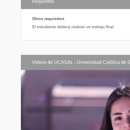
Requisitos
ESTADÍSTIC
CONTABILID
Otros requisitos
DERECHO I
El estudiante deberá realizar un trabajo final.
SISTEMAS 
MATEMÁTIC
DERECHO II
Videos de UCASAL - Universidad Católica de S
AGROINDUS
Tercer Año
DOCTRINA S
COSTOS Y 
COMERCIALI
RÉGIMEN T
ADMINISTRA