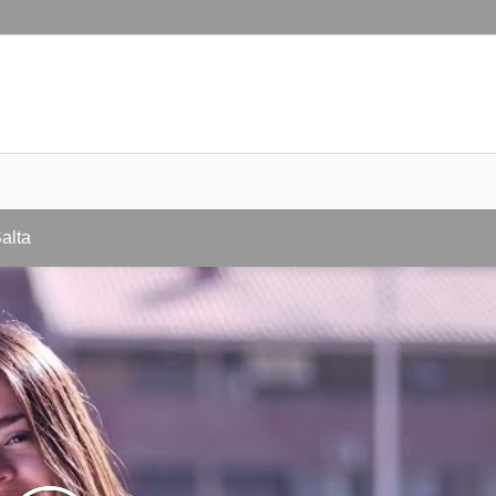
A
AD APLICADA
DE PRODUCCIÓN ANIMAL
A FINANCIERA
alta
TRIAS
OCIAL DE LA IGLESIA
PRESUPUESTOS
ZACIÓN I
RIBUTARIO
CIÓN FINANCIERA I