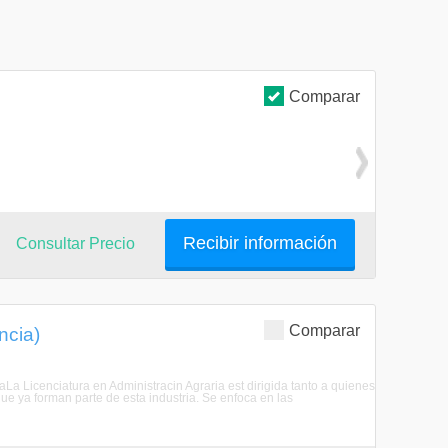
Comparar
Recibir información
Consultar Precio
Comparar
ncia)
aLa Licenciatura en Administracin Agraria est dirigida tanto a quienes
que ya forman parte de esta industria. Se enfoca en las