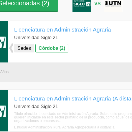
eleccionadas (
2
)
VS
Licenciatura en Administración Agraria
Universidad Siglo 21
Sedes
Córdoba (2)
4 Años
Licenciatura en Administración Agraria (A dista
Universidad Siglo 21
Título ofrecido: Licenciado en Administración Agraria. Sobre este program
quieren iniciarse en este sector primario de la produccin, como aquellos 
organizaciones o empresas a ...
Estudiar Administración Rural Agraria Agropecuaria a distancia