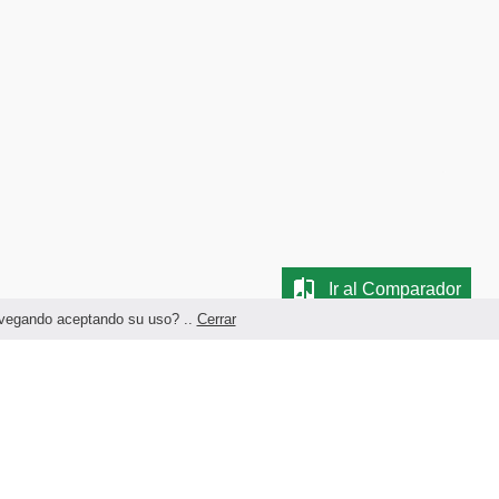
Ir al Comparador
navegando aceptando su uso? ..
Cerrar
Términos legales y Condiciones de Uso