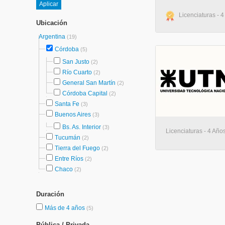
Licenciaturas - 4
Ubicación
Argentina
(19)
Córdoba
(5)
San Justo
(2)
Río Cuarto
(2)
General San Martín
(2)
Córdoba Capital
(2)
Santa Fe
(3)
Buenos Aires
(3)
Bs. As. Interior
(3)
Licenciaturas - 4 Año
Tucumán
(2)
Tierra del Fuego
(2)
Entre Ríos
(2)
Chaco
(2)
Duración
Más de 4 años
(5)
Pública / Privada