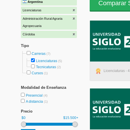
Comparar S
Argentina
Licenciaturas
Administración Rural Agraria
Agropecuaria
Córdoba
Tipo
Carreras
(7)
Licenciaturas
(5)
Tecnicaturas
(2)
Licenciaturas - 
Cursos
(1)
Modalidad de Enseñanza
Presencial
(4)
A distancia
(1)
Precio
$0
$15.500+