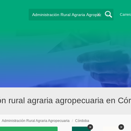
X
Carrer
ón rural agraria agropecuaria en Có
/
Administración Rural Agraria Agropecuaria
/
Córdoba
×
×