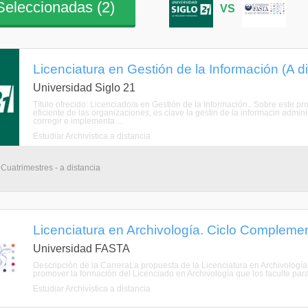
eleccionadas (
2
)
VS
Licenciatura en Gestión de la Información (A di
Universidad Siglo 21
Título ofrecido: Licenciado/a en Gestión de la Información.. Sobre este 
eficiente de las organizaciones, es clave la gestin de la informacin adminis
corregir e implementa ...
Estudiar Archivística a distancia
 Cuatrimestres - a distancia
Licenciatura en Archivología. Ciclo Complement
Universidad FASTA
Descripción de la CarreraLa propuesta de la Licenciatura en Archivología
promover la formación del Licenciado en Archivología que los faculte para
Estudiar Archivística a distancia