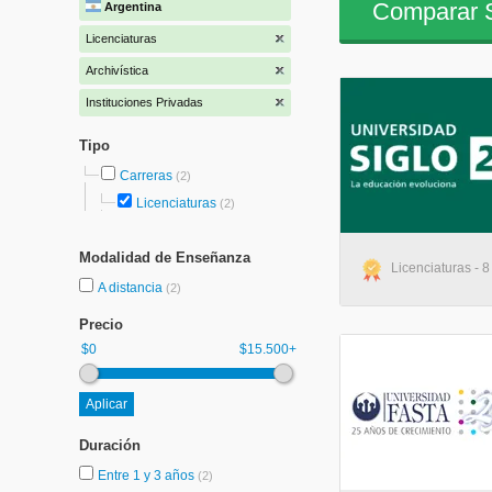
Comparar S
Argentina
Licenciaturas
Archivística
Instituciones Privadas
Tipo
Carreras
(2)
Licenciaturas
(2)
Modalidad de Enseñanza
Licenciaturas - 8
A distancia
(2)
Precio
$0
$15.500+
Duración
Entre 1 y 3 años
(2)