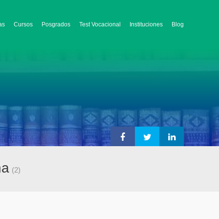
as
Cursos
Posgrados
Test Vocacional
Instituciones
Blog
na
(2)