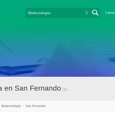
X
Carrer
ía en San Fernando
(1)
/
Biotecnología
/
San Fernando