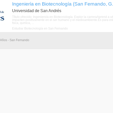
Ingeniería en Biotecnología (San Fernando, G
Universidad de San Andrés
Título ofrecido: Ingeniero/a en Biotecnología. Explor la carreraAprend a u
impacten positivamente en el ser humano y el medioambiente.Es para estu
fsica, qumica, ...
Estudiar Biotecnología en San Fernando
5 Años - San Fernando