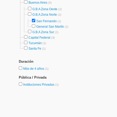
Buenos Aires
(5)
G.B.A Zona Oeste
(2)
G.B.A Zona Norte
(2)
San Fernando
(1)
General San Martín
(1)
G.B.A Zona Sur
(1)
Capital Federal
(3)
Tucumán
(1)
Santa Fe
(1)
Duración
Más de 4 años
(1)
Pública / Privada
Instituciones Privadas
(1)