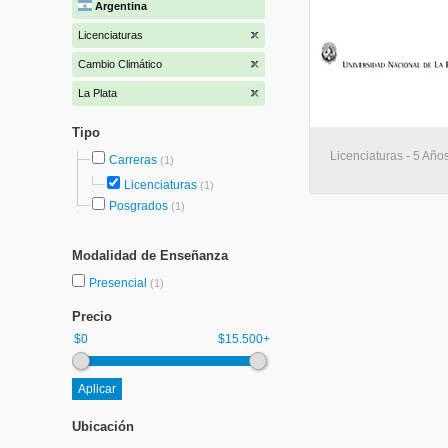
Argentina
Licenciaturas
Cambio Climático
La Plata
Tipo
Licenciaturas - 5 Años
Carreras
(1)
Licenciaturas
(1)
Posgrados
(1)
Modalidad de Enseñanza
Presencial
(1)
Precio
$0
$15.500+
Ubicación