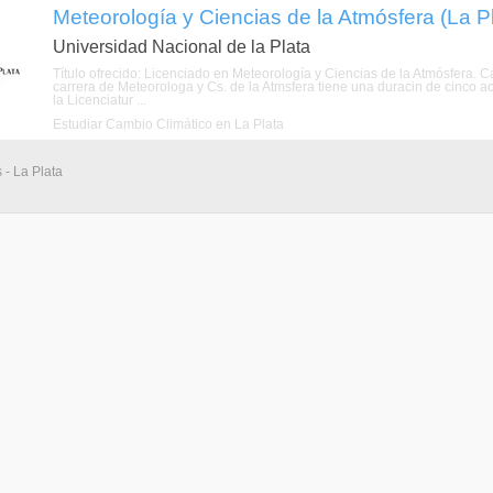
Meteorología y Ciencias de la Atmósfera (La Pla
Universidad Nacional de la Plata
Título ofrecido: Licenciado en Meteorología y Ciencias de la Atmósfera. C
carrera de Meteorologa y Cs. de la Atmsfera tiene una duracin de cinco aos
la Licenciatur ...
Estudiar Cambio Climático en La Plata
 - La Plata