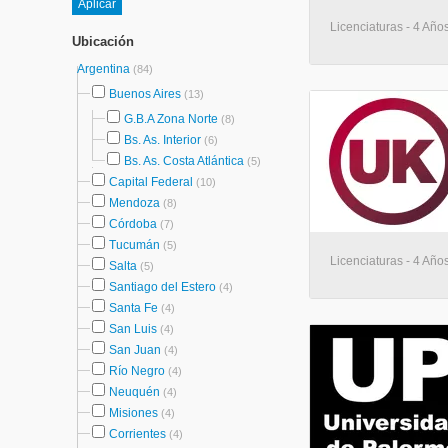
Licenciaturas - 4 Años
Ubicación
Argentina
(84)
Buenos Aires
(13)
G.B.A Zona Norte
(8)
Bs. As. Interior
(6)
Bs. As. Costa Atlántica
(5)
Capital Federal
(10)
Mendoza
(8)
Córdoba
(7)
Tucumán
(5)
Licenciaturas - 4 Años
Salta
(5)
Santiago del Estero
(4)
Santa Fe
(4)
San Luis
(4)
San Juan
(4)
Río Negro
(4)
Neuquén
(4)
Misiones
(4)
Corrientes
(4)