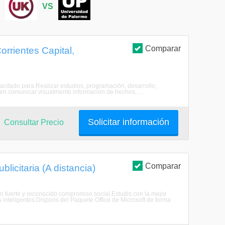
S
VS
Comparar
orrientes Capital,
acitado para:Realizar estudios, programación, desarrollo,
ten comunicar visualmente información de hechos, ...
Solicitar información
Consultar Precio
Comparar
licitaria (A distancia)
n fuerte y reconocido compromiso social.Estudis con la mejor
inteligentes.Dispons del Paquete Office de Microsoft de forma