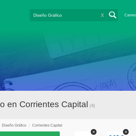
X
Carrer
co en Corrientes Capital
(4)
/
Diseño Gráfico
/
Corrientes Capital
×
×