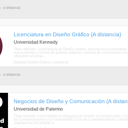
 - a distancia
Licenciatura en Diseño Gráfico (A distancia)
Universidad Kennedy
Título ofrecido: Licenciado/a en Diseño Gráfico. descripcinLa licenciatu
nueva mirada a la hora de generar sistemas y piezas de comunicacin visual
utilizando un lengu ...
Estudiar Diseño Gráfico a distancia
 - a distancia
Negocios de Diseño y Comunicación (A distan
Universidad de Palermo
Título ofrecido: Licenciado/a en Negocios en Diseño y Comunicación. Cic
las Comunicaciones y la CreatividadEl Ciclo de Complementacin Curricul
asignaturas) est dirigido a ...