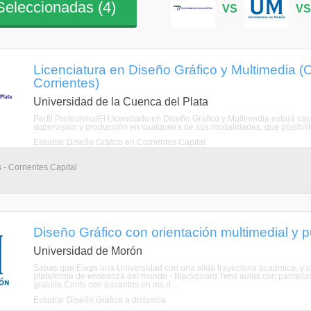
eleccionadas (
4
)
VS
V
Licenciatura en Diseño Gráfico y Multimedia (C
Corrientes)
Universidad de la Cuenca del Plata
Perfil ProfesionalEl Licenciado en Diseño Gráfico y Multimedia estará cap
supervisión y producción en cualquiera de sus modalidades, que posibili
Estudiar Diseño Gráfico en Corrientes Capital
 - Corrientes Capital
Diseño Gráfico con orientación multimedial y pub
Universidad de Morón
Sabas que:Elegs una Universidad con una slida trayectoria acadmica, y u
plataforma de enseanza del mundo - Blackboard.Tens aulas con pantallas 
gratuita.Conts con pasantas en ms d ...
Estudiar Diseño Gráfico a distancia