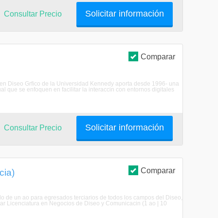
Solicitar información
Consultar Precio
Comparar
ra en Diseo Grfico de la Universidad Kennedy aporta desde 1996- una
 que se enfoquen en facilitar la interaccin con entornos digitales
Solicitar información
Consultar Precio
Comparar
cia)
lo de un ao para egresados terciarios de todos los campos del Diseo,
ar Licenciatura en Negocios de Diseo y Comunicacin (1 ao | 10