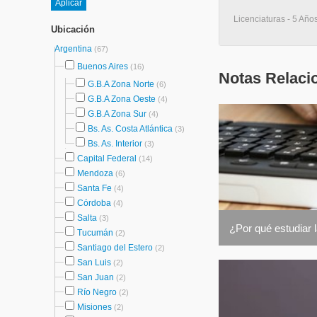
Licenciaturas - 5 Años
Ubicación
Argentina
(67)
Buenos Aires
(16)
Notas Relaci
G.B.A Zona Norte
(6)
G.B.A Zona Oeste
(4)
G.B.A Zona Sur
(4)
Bs. As. Costa Atlántica
(3)
Bs. As. Interior
(3)
Capital Federal
(14)
Mendoza
(6)
Santa Fe
(4)
Córdoba
(4)
Salta
(3)
¿Por qué estudiar
Tucumán
(2)
Santiago del Estero
(2)
San Luis
(2)
San Juan
(2)
Río Negro
(2)
Misiones
(2)