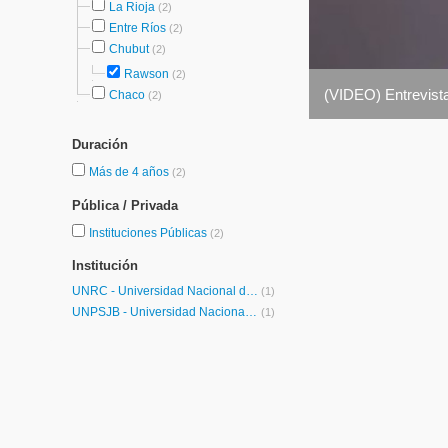
La Rioja
(2)
Entre Ríos
(2)
Chubut
(2)
Rawson
(2)
(VIDEO) Entrevist
Chaco
(2)
Duración
Más de 4 años
(2)
Pública / Privada
Instituciones Públicas
(2)
Institución
UNRC - Universidad Nacional de Río Cuarto
(1)
UNPSJB - Universidad Nacional de la Patagonia San Juan Bosco
(1)