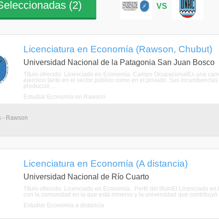
eleccionadas (
2
)
VS
Licenciatura en Economía (Rawson, Chubut)
Universidad Nacional de la Patagonia San Juan Bosco
Título ofrecido: Licenciado en Economía. Campo OcupacionalEs una carr
ejercicio tanto en el sector público como en el privado. Sus incumbencias
producció ...
Estudiar Economía en Rawson
os - Rawson
Licenciatura en Economía (A distancia)
Universidad Nacional de Río Cuarto
Título ofrecido: Licenciado en Economía. Perfil del títuloEl Licenciado
con la comunidad en la que está inmerso y la universidad que contribuyó a
Estudiar Economía a distancia