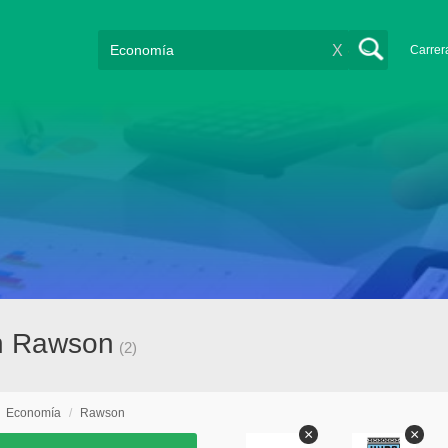
X
Carrer
en Rawson
(2)
/
Economía
/
Rawson
×
×