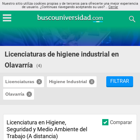
Nuestro sitio utiliza cookies propias y de terceros para ofrecerte una mejor experiencia
de usuario. ¿Continuas navegando aceptando su uso? ..
Cerrar
Licenciaturas de higiene industrial en
Olavarría
(4)
FILTRAR
Licenciaturas
Higiene Industrial
Olavarría
Licenciatura en Higiene,
Comparar
Seguridad y Medio Ambiente del
Trabajo (A distancia)