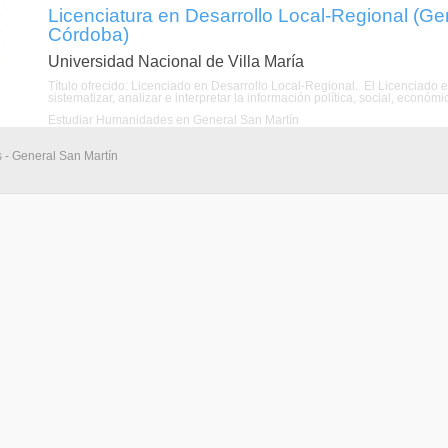
Licenciatura en Desarrollo Local-Regional (Ge
Córdoba)
Universidad Nacional de Villa María
Título ofrecido: Licenciado en Desarrollo Local-Regional. El Licenciado
sistematizar, analizar e interpretar la información política, social, económi
Estudiar Humanidades en General San Martín
s - General San Martín