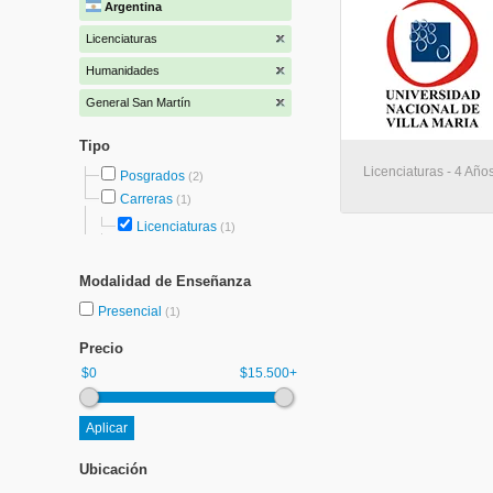
Argentina
Licenciaturas
Humanidades
General San Martín
Tipo
Licenciaturas - 4 Año
Posgrados
(2)
Carreras
(1)
Licenciaturas
(1)
Modalidad de Enseñanza
Presencial
(1)
Precio
$0
$15.500+
Ubicación