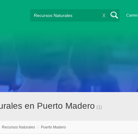
X
Carrer
turales en Puerto Madero
(1)
/
Recursos Naturales
/
Puerto Madero