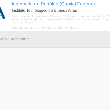
Ingeniería en Petróleo (Capital Federal)
Instituto Tecnológico de Buenos Aires
Título ofrecido: Ingeniero en Petróleo. Qu hace un Ingeniero en Petrleo?
sistemas de transporte y mantiene las industrias en funcionamiento. Impul
hasta textiles y cos ...
Estudiar Ingeniería en Petróleo en Puerto Madero
5 Años - Puerto Madero