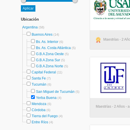
Ubicación
Argentina
(58)
Buenos Aires
(14)
Maestrías - 2 Año
Bs. As. Interior
(6)
Bs. As. Costa Atlántica
(5)
G.B.A Zona Oeste
(5)
G.B.A Zona Sur
(5)
G.B.A Zona Norte
(5)
Capital Federal
(11)
Santa Fe
(7)
Tucumán
(6)
San Miguel de Tucumán
(5)
Yerba Buena
(4)
Mendoza
(6)
Maestrías - 2 Años - a
Córdoba
(6)
Tierra del Fuego
(4)
Entre Ríos
(4)