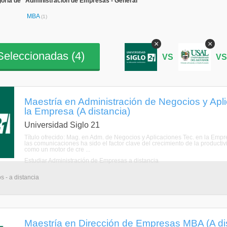
oría de "Administración de Empresas - General"
MBA
(1)
×
×
eleccionadas (
4
)
VS
V
Maestría en Administración de Negocios y Apl
la Empresa (A distancia)
Universidad Siglo 21
Título ofrecido: Mag. en Adm. de Negocios y Aplicaciones Tec. en la Empr
las comunicaciones ha sido el factor clave del crecimiento de la productiv
como un motor de cre ...
Estudiar Administración de Empresas a distancia
s - a distancia
Maestría en Dirección de Empresas MBA (A di