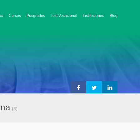
as
Cursos
Posgrados
Test Vocacional
Instituciones
Blog
ena
(4)