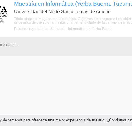
Maestría en Informática (Yerba Buena, Tucum
Universidad del Norte Santo Tomás de Aquino
Título ofrecido: Magister en Informática. Objetivos del programa Los objet
once años de trayectoria institucional, en el dictado de la carrera de grado
Estudiar Ingeniería en Sistemas - Informática en Yerba Buena
Yerba Buena
as y de terceros para ofrecerte una mejor experiencia de usuario. ¿Continuas 