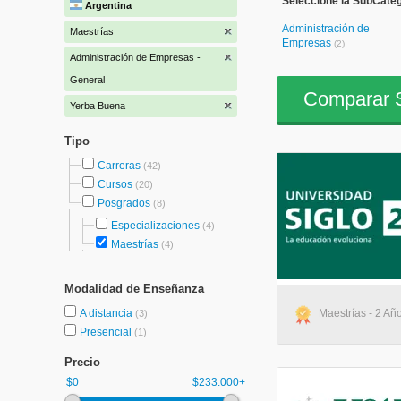
Seleccione la SubCateg
Argentina
Administración de
Maestrías
Empresas
(2)
Administración de Empresas -
General
Comparar S
Yerba Buena
Tipo
Carreras
(42)
Cursos
(20)
Posgrados
(8)
Especializaciones
(4)
Maestrías
(4)
Modalidad de Enseñanza
A distancia
Maestrías - 2 Año
(3)
Presencial
(1)
Precio
$0
$233.000+