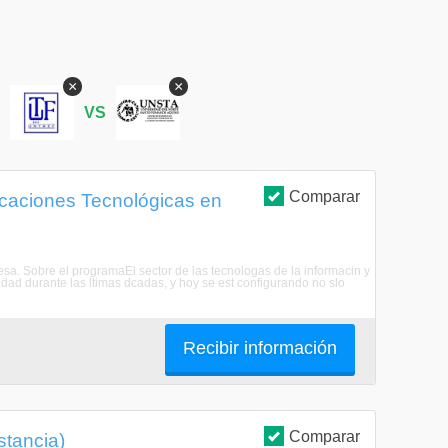
×
×
S
VS
Comparar
icaciones Tecnológicas en
esa. Sobre el programaEl sector de las tecnologas de la informacin y
idad durante las ltimas dcadas, y hoy se est configurando no slo
Recibir información
Comparar
stancia)