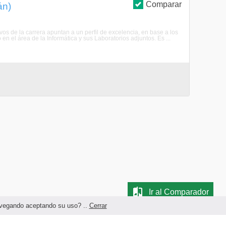
Comparar
án)
ivos de la carrera apuntan a un perfil de excelencia, en base a los
 en el área de la Informática y sus Laboratorios adjuntos. Es ...
Ir al Comparador
navegando aceptando su uso? ..
Cerrar