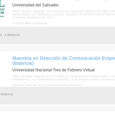
Universidad del Salvador
Título ofrecido: Magíster en Dirección de Empresas. ObjetivosEl MBA USA
herramientas conceptuales y prcticas. Desde el ao 1990 formamos lderes 
acadmica, produccin de con ...
Estudiar MBA a distancia
s - a distancia
Maestría en Dirección de Comunicación Empresa
distancia)
Universidad Nacional Tres de Febrero Virtual
Título ofrecido: Magister en Dirección de Comunicación Empresarial e in
Institucional – con modalidad a distancia - está dirigido a todos aquellos qu
Estudiar Ciencias de la Comunicación a distancia
 distancia