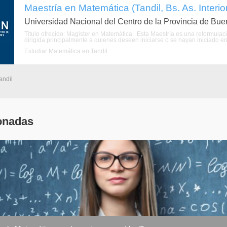
Maestría en Matemática (Tandil, Bs. As. Interio
Universidad Nacional del Centro de la Provincia de Bue
Título ofrecido: Magister en Matemática. Esta Maestría es una reformula
dirigida principalmente a quienes deseen iniciarse o se hayan iniciado en
Estudiar Matemática en Tandil
andil
onadas