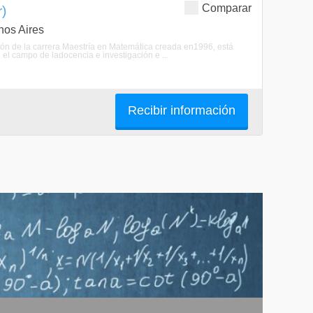
Comparar
r)
nos Aires
ción de la carrera Maestría en Matemática creada en1996, está
 el campo de ladocencia e investigación e ...
Recibir información