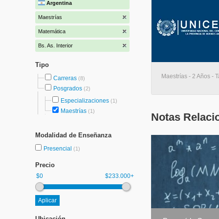
Argentina
Maestrías
Matemática
Bs. As. Interior
Tipo
Maestrías - 2 Años - T
Carreras
(8)
Posgrados
(2)
Especializaciones
(1)
Maestrías
(1)
Notas Relaci
Modalidad de Enseñanza
Presencial
(1)
Precio
$0
$233.000+
Ubicación