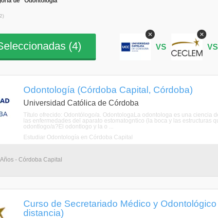
oría de "Odontología"
2)
×
×
eleccionadas (
4
)
VS
V
Odontología (Córdoba Capital, Córdoba)
Universidad Católica de Córdoba
Título ofrecido: Odontólogo/a. OdontologaLa odontologa es una ciencia de
las enfermedades del aparato estomatogntico (la boca y las estructuras 
odontlogo/a?El odontlogo y la o ...
Estudiar Odontología en Córdoba Capital
5 Años - Córdoba Capital
Curso de Secretariado Médico y Odontológico 
distancia)