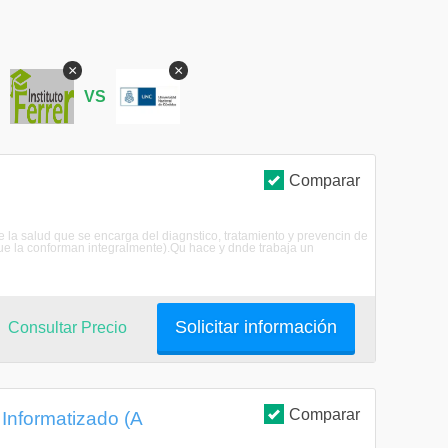
×
×
S
VS
Comparar
 la salud que se encarga del diagnstico, tratamiento y prevencin de
que la conforman integralmente).Qu hace y dnde trabaja un
Solicitar información
Consultar Precio
Comparar
Informatizado (A