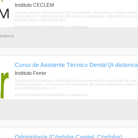
Instituto CECLEM
Salida Laboral- Hospitales y Clnicas Privadas, Sanatorios, Centros Mdic
Diagnsticos y Tratamiento de alta y baja Complejidad- Laboratorios Clni
Mdicas/ Salud, Obras Sociales, ...
Estudiar Asistente Odontológico a distancia
distancia
Curso de Asistente Técnico Dental (A distanci
Instituto Ferrer
DescripcinEl escenario odontolgico actual presenta la necesidad de una op
la alta tecnologa como la aparicin constante de nuevos equipos y material
procedimientos para el t ...
Estudiar Asistente Odontológico a distancia
Odontología (Córdoba Capital, Córdoba)