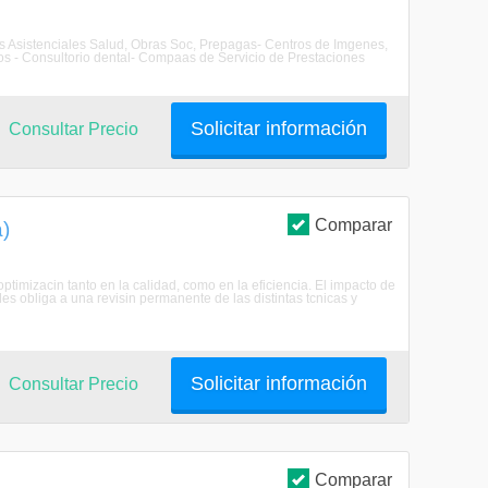
os Asistenciales Salud, Obras Soc, Prepagas- Centros de Imgenes,
cos - Consultorio dental- Compaas de Servicio de Prestaciones
Solicitar información
Consultar Precio
Comparar
a)
timizacin tanto en la calidad, como en la eficiencia. El impacto de
es obliga a una revisin permanente de las distintas tcnicas y
Solicitar información
Consultar Precio
Comparar