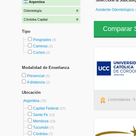
Seleccione la SubCateg
Argentina
Asistente Odontológico
(
Odontología
Córdoba Capital
Comparar S
Tipo
Posgrados
(3)
Carreras
(2)
Cursos
(2)
Modalidad de Enseñanza
Presencial
(5)
A distancia
(2)
Ubicación
Licenciaturas - 
Argentina
(75)
Capital Federal
(27)
Santa Fe
(12)
Mendoza
(10)
Tucumán
(7)
Córdoba
(7)