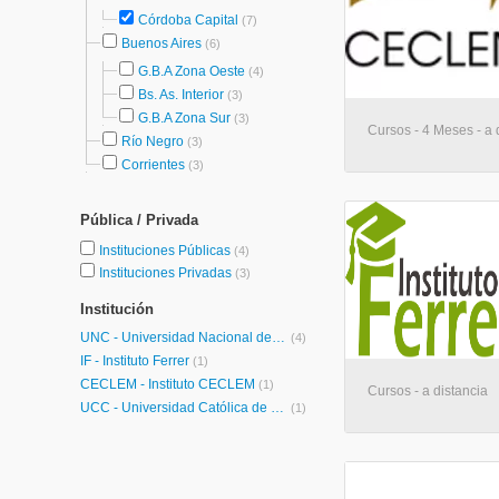
Córdoba Capital
(7)
Buenos Aires
(6)
G.B.A Zona Oeste
(4)
Bs. As. Interior
(3)
G.B.A Zona Sur
(3)
Cursos - 4 Meses - a 
Río Negro
(3)
Corrientes
(3)
Pública / Privada
Instituciones Públicas
(4)
Instituciones Privadas
(3)
Institución
UNC - Universidad Nacional de Córdoba
(4)
IF - Instituto Ferrer
(1)
CECLEM - Instituto CECLEM
(1)
Cursos - a distancia
UCC - Universidad Católica de Córdoba
(1)