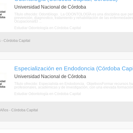
Universidad Nacional de Córdoba
Título ofrecido: Odontólogo. La ODONTOLOGÍA es una disciplina que perte
prevención, diagnostico, tratamiento y rehabilitación de las enfermed
OcupacionalEl ...
Estudiar Odontología en Córdoba Capital
s - Córdoba Capital
Especialización en Endodoncia (Córdoba Capi
Universidad Nacional de Córdoba
Título ofrecido: Especialista en Endodoncia. ObjetivosFormar recursos hu
profesionales, académicas y de investigación, con una elevada formación cie
Estudiar Odontología en Córdoba Capital
 Años - Córdoba Capital