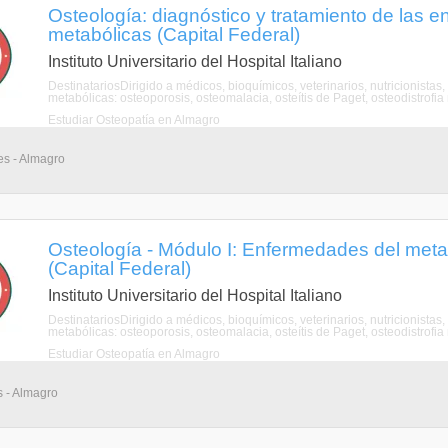
Osteología: diagnóstico y tratamiento de las
metabólicas (Capital Federal)
Instituto Universitario del Hospital Italiano
DestinatariosDirigido a médicos, bioquímicos, veterinarios, nutricionista
metabólicas: osteoporosis, osteomalacia, osteítis de Paget, osteodistrofia 
Estudiar Osteopatía en Almagro
es - Almagro
Osteología - Módulo I: Enfermedades del meta
(Capital Federal)
Instituto Universitario del Hospital Italiano
DestinatariosDirigido a médicos, bioquímicos, veterinarios, nutricionista
metabólicas: osteoporosis, osteomalacia, osteítis de Paget, osteodistrofia 
Estudiar Osteopatía en Almagro
s - Almagro