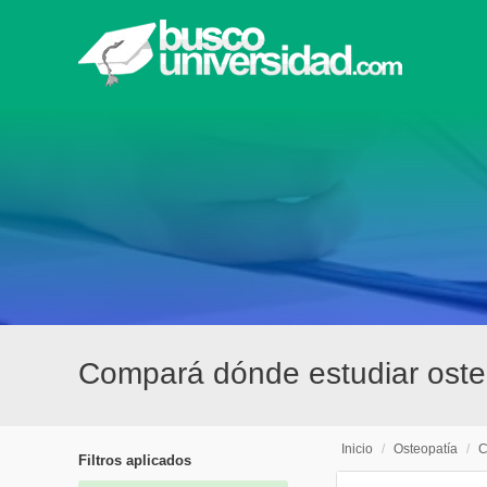
Compará dónde estudiar osteo
Inicio
/
Osteopatía
/
C
Filtros aplicados