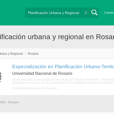
X
Carrer
ficación urbana y regional en Rosar
rbana y Regional
/
Rosario
Especialización en Planificación Urbano-Territo
Universidad Nacional de Rosario
Título ofrecido: Especialista en Planificación Urbano-Territorial. Finalid
postgrado en el área de la ordenación de los sistemas urbano-territoriale
Estudiar Arquitectura en Rosario
 Año - Rosario