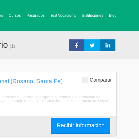
as
Cursos
Posgrados
Test Vocacional
Instituciones
Blog
io
(1)
Comparar
rial (Rosario, Santa Fe)
adLa presente Carrera se propone contribuir a la formación de
s y del manejo de sus transformaciones, a fin de encauzar &eacut ...
Recibir información