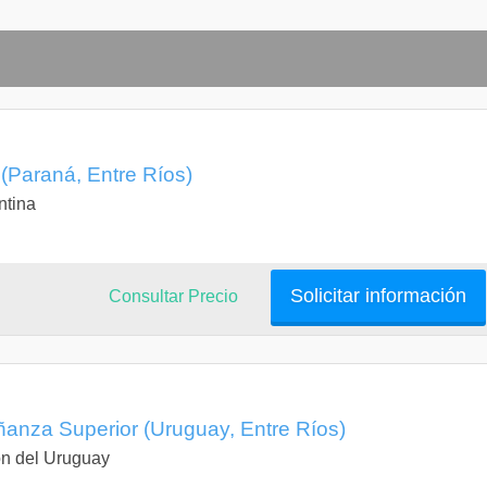
sticos: Música y expresión corporal
icos: Plástica y teatro.
(Paraná, Entre Ríos)
ntina
 de la educación inicial
Solicitar información
Consultar Precio
anza Superior (Uruguay, Entre Ríos)
n del Uruguay