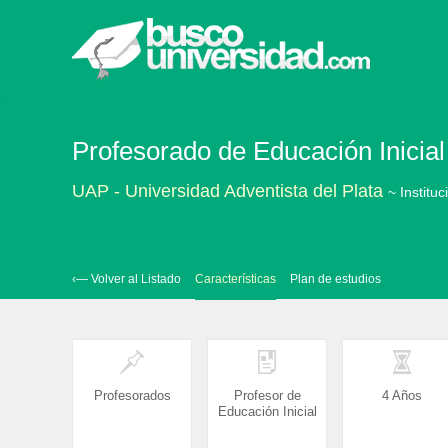
Profesorado de Educación Inicial
UAP - Universidad Adventista del Plata
~ Institu
‹— Volver al Listado
Características
Plan de estudios
Profesorados
Profesor de
4 Años
Educación Inicial