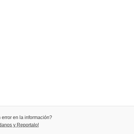
error en la información?
danos y Reportalo!
ades y contextos
al