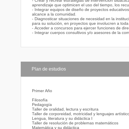
- Crear y recrear estrategias de intervención didácti
aprendizaje que optimicen el uso del tiempo, los recu
- Integrar equipos de diseño de proyectos educativos i
alcance a la comunidad.
- Diagnosticar situaciones de necesidad en la instituc
para su solución, en proyectos que involucren a tod
- Acceder a concursos para ejercer funciones de direc
- Integrar cuerpos consultivos y/o asesores de la com
Plan de estudios
Primer Año
Filosofía
Pedagogía
Taller de oralidad, lectura y escritura
Taller de corporeidad, motricidad y lenguajes artístic
Lengua, literatura y su didáctica I
Taller de resolución de problemas matemáticos
Matemática y su didáctica