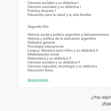
Ciencias sociales y su didáctica I
Ciencias naturales y su didáctica I
Práctica docente I
Educación para la salud y la vida familiar
Segundo Año
Historia social y política argentina y latinoamericana
Historia y política de la educación argentina
Didáctica general
Psicología educacional
Lengua, literatura para niños y su didáctica II
Alfabetización inicial
Matemática y su didáctica II
Ciencias sociales y su didáctica II
Ciencias naturales, tecnología y su didáctica
Educación física
Práctica docente II
Didáctica de la educación religiosa
Seguir leyendo
Tercer Año
¿Hay algún 
Derechos humanos: ética y ciudadanía
Sociología de la educación
¡Ayu
Sujetos de la educación inicial en diferentes modalid
Problemáticas contemporáneas en la educación inici