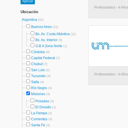
Profesorados - 4 Año
Ubicación
Argentina
(91)
Buenos Aires
(21)
Bs. As. Costa Atlántica
(11)
Bs. As. Interior
(9)
G.B.A Zona Norte
(1)
Córdoba
(8)
Capital Federal
(7)
Chubut
(7)
San Luis
(6)
Profesorados - 4 Año
Tucumán
(4)
Salta
(4)
Río Negro
(4)
Misiones
(4)
Posadas
(3)
El Dorado
(1)
La Pampa
(4)
Corrientes
(4)
Santa Fe
(3)