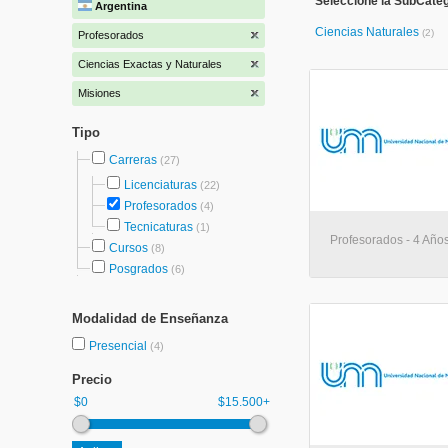
Seleccione la SubCateg
Argentina
Ciencias Naturales
(2)
Profesorados
Ciencias Exactas y Naturales
Misiones
Tipo
Carreras
(27)
Licenciaturas
(22)
Profesorados
(4)
Tecnicaturas
(1)
Profesorados - 4 Año
Cursos
(8)
Posgrados
(6)
Modalidad de Enseñanza
Presencial
(4)
Precio
$0
$15.500+