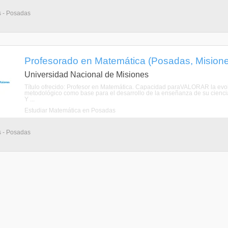
s - Posadas
Profesorado en Matemática (Posadas, Mision
Universidad Nacional de Misiones
Título ofrecido: Profesor en Matemática. Capacidad paraVALORAR la evolu
metodológico como base para el desarrollo de la enseñanza de su cie
Y ...
Estudiar Matemática en Posadas
s - Posadas