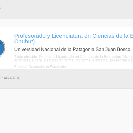
s
Profesorado y Licenciatura en Ciencias de la 
Chubut)
Universidad Nacional de la Patagonia San Juan Bosco
Título ofrecido: Profesor y Licenciado en Ciencias de la Educación. Alcan
aprendizaje para la educación formal, no formal e informal, presencial y a 
Estudiar Docencia en Escalante
 - Escalante