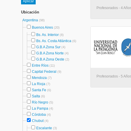
Profesorados - 4 Año
Ubicación
Argentina
(98)
Buenos Aires
(20)
Bs. As. Interior
(8)
Bs. As. Costa Atlántica
(6)
G.B.A Zona Sur
(4)
G.B.A Zona Norte
(4)
G.B.A Zona Oeste
(2)
Entre Ríos
(11)
Capital Federal
(9)
Profesorados - 5 Años
Mendoza
(7)
La Rioja
(7)
Santa Fe
(6)
Salta
(6)
Río Negro
(5)
La Pampa
(4)
Córdoba
(4)
Chubut
(4)
Escalante
(3)