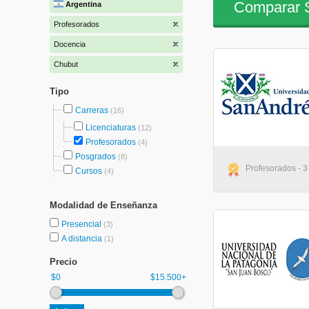
Comparar S
Argentina
Profesorados
Docencia
Chubut
Tipo
Carreras
(16)
Licenciaturas
(12)
Profesorados
(4)
Posgrados
(8)
Profesorados - 3 
Cursos
(4)
Modalidad de Enseñanza
Presencial
(3)
A distancia
(1)
Precio
$0
$15.500+