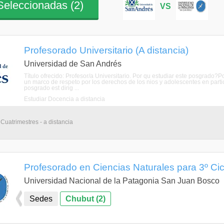
eleccionadas (
2
)
VS
Profesorado Universitario (A distancia)
Universidad de San Andrés
Título ofrecido: Profesor/a Universitario. Por qu estudiar este posgrado?
un marco de respeto por los derechos de los nios y adolescentes en partic
posgrado est dirig ...
Estudiar Docencia a distancia
Cuatrimestres - a distancia
Profesorado en Ciencias Naturales para 3º Ci
Universidad Nacional de la Patagonia San Juan Bosco
Sedes
Chubut (2)