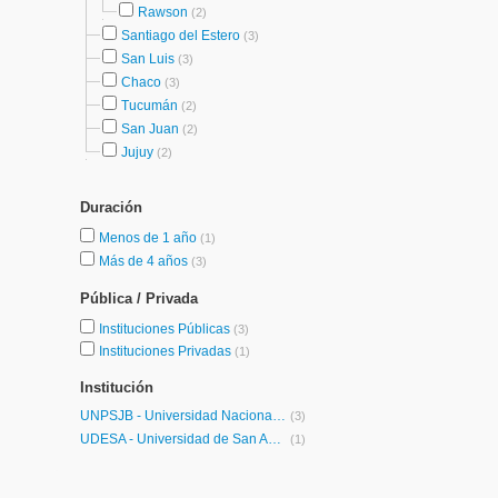
Rawson
(2)
Santiago del Estero
(3)
San Luis
(3)
Chaco
(3)
Tucumán
(2)
San Juan
(2)
Jujuy
(2)
Duración
Menos de 1 año
(1)
Más de 4 años
(3)
Pública / Privada
Instituciones Públicas
(3)
Instituciones Privadas
(1)
Institución
UNPSJB - Universidad Nacional de la Patagonia San Juan Bosco
(3)
UDESA - Universidad de San Andrés
(1)