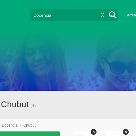
X
Carrer
 Chubut
(4)
/
Docencia
/
Chubut
×
×