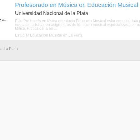
Profesorado en Música or. Educación Musical (L
Universidad Nacional de la Plata
El/la Profesor/a en Msica orientacin Educacin Musical estar capacitado/a 
educacin artstica, en asignaturas de formacin musical especializada corr
Msica, Prctica de la en ...
Estudiar Educación Musical en La Plata
 - La Plata