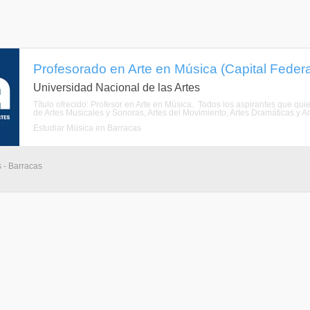
Profesorado en Arte en Música (Capital Federa
Universidad Nacional de las Artes
Título ofrecido: Profesor en Arte en Música. Todos los aspirantes que qui
de Artes Musicales y Sonoras, Artes del Movimiento, Artes Dramáticas y Arte
Estudiar Música en Barracas
 - Barracas