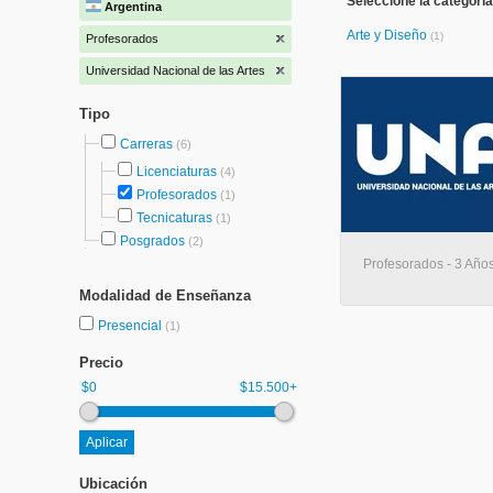
Seleccione la categoría
Argentina
Arte y Diseño
(1)
Profesorados
Universidad Nacional de las Artes
Tipo
Carreras
(6)
Licenciaturas
(4)
Profesorados
(1)
Tecnicaturas
(1)
Posgrados
(2)
Profesorados - 3 Años
Modalidad de Enseñanza
Presencial
(1)
Precio
$0
$15.500+
Ubicación