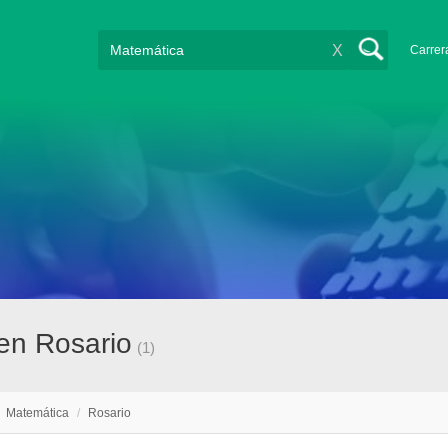
X
Carrer
en Rosario
(1)
/
Matemática
/
Rosario