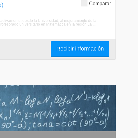
Comparar
e)
r activamente, desde la Universidad, al mejoramiento de la
rofesorado universitario en Matemática en la región.La ...
Recibir información