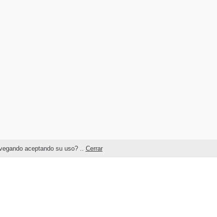
navegando aceptando su uso? ..
Cerrar
Términos legales y Condiciones de Uso