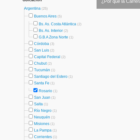
¿Por qué la Carrer
Argentina
(25)
Buenos Aires
(5)
Bs. As. Costa Atlántica
(2)
Bs. As. Interior
(2)
G.B.A Zona Norte
(1)
Córdoba
(3)
San Luis
(2)
Capital Federal
(2)
Chubut
(2)
Tucumán
(1)
Santiago del Estero
(1)
Santa Fe
(1)
Rosario
(1)
San Juan
(1)
Salta
(1)
Río Negro
(1)
Neuquén
(1)
Misiones
(1)
La Pampa
(1)
Corrientes
(1)