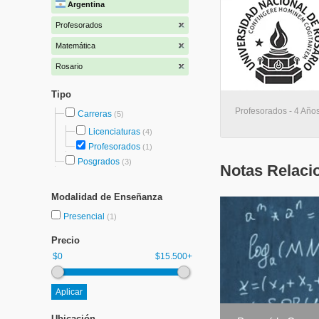
Argentina
Profesorados
Matemática
Rosario
Tipo
Profesorados - 4 Años
Carreras
(5)
Licenciaturas
(4)
Profesorados
(1)
Posgrados
(3)
Notas Relaci
Modalidad de Enseñanza
Presencial
(1)
Precio
$0
$15.500+
Ubicación