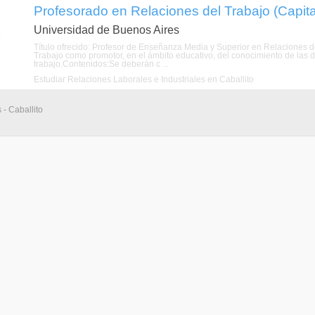
Profesorado en Relaciones del Trabajo (Capita
Universidad de Buenos Aires
Título ofrecido: Profesor de Enseñanza Media y Superior en Relaciones de
Trabajo como promotor, en el ámbito educativo, del conocimiento de las 
trabajo.Contenidos:Se deberán c ...
Estudiar Relaciones Laborales e Industriales en Caballito
 - Caballito