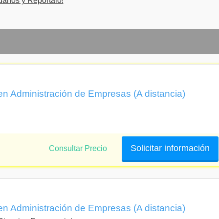
danos y Reportalo!
as de desarrollo y/o mejoras en organizaciones sabiendo realizar
 negociación y comercialización de servicios y productos propios
mas y proyectos en organizaciones y emprendimientos ;
s destinadas al mejoramiento de la gestión en organizaciones y
en Administración de Empresas (A distancia)
n de situaciones de conflicto y el cuidado del clima laboral en el
 y evaluación de programas y proyectos de capacitación de los
Solicitar información
Consultar Precio
en Administración de Empresas (A distancia)