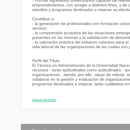
- Formar egresados universitarios capaces de relevar,
emprendimientos, con arreglo a distintos fines, y de 
estudios y programas destinados a mejorar su efecti
Contribuir a:
- la generación de profesionales con formación univers
servicio;
- la comprensión proactiva de las situaciones emergen
presentes en las mismas y la satisfacción de demand
- la valoración práctica del esfuerzo colectivo para 
vida laboral de las organizaciones de las cuales son
Perfil del Título
El Técnico en Administración de la Universidad Naci
recursos - tanto aptitudinales como actitudinales -
organizaciones , siendo, por ello, capaz de relevar, si
colaborar en la gestión y evaluación de organizacion
programas destinados a mejorar, tanto cualitativa co
Tiene conocimientos de:
- el contexto sociohistórico, su transformación y pro
Seguir leyendo
dinámica interrelación existente entre las organizaci
responsablemente insertas:
- los esquemas conceptuales de las ciencias sociales 
interpersonales que se dan en los espacios sociales 
- las teorías y modelos de la Administración y las té
;