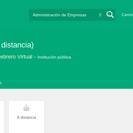
X
Carrer
 distancia)
ebrero Virtual
~ Institución pública
s
A distancia