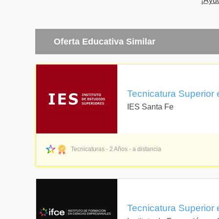
¡Ayu
- Asesorar en la formulación de políticas y estrategi
proyecciones y evaluar sus resultados.
- Participar en la promoción así como en procesos de
de las organizaciones de la que forma parte.
Oferta Educativa Similar
Colaborar en:
el planeamiento, conducción y evaluación de progra
el diseño , redacción e implementación de estrategia
emprendimientos;
Tecnicatura Superior 
la formulación de propuestas destinadas a la resolució
IES Santa Fe
marco de organización;
la selección de colaboradores así como el desarrollo
recursos humanos.
Tecnicaturas - 2 Años - a distancia
Tecnicatura Superior 