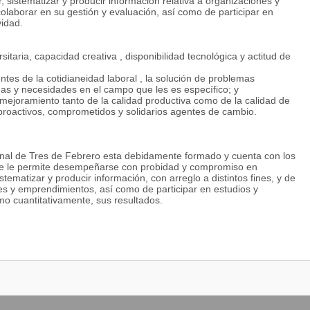
 sistematizar y producir información relativa a organizaciones y
colaborar en su gestión y evaluación, así como de participar en
vidad.
itaria, capacidad creativa , disponibilidad tecnológica y actitud de
tes de la cotidianeidad laboral , la solución de problemas
as y necesidades en el campo que les es específico; y
el mejoramiento tanto de la calidad productiva como de la calidad de
 proactivos, comprometidos y solidarios agentes de cambio.
onal de Tres de Febrero esta debidamente formado y cuenta con los
 que le permite desempeñarse con probidad y compromiso en
stematizar y producir información, con arreglo a distintos fines, y de
es y emprendimientos, así como de participar en estudios y
mo cuantitativamente, sus resultados.
blemática contemporánea lo que le posibilita entender la compleja y
ones y la sociedad dentro del cual éstas se encuentran proactiva y
que posibilitan la comprensión de la cultura y de las relaciones
dentro de los cuales opera;
cnicas, procesos y procedimientos de planeamiento, gestión y control