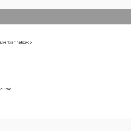
aberlos finalizado
acultad