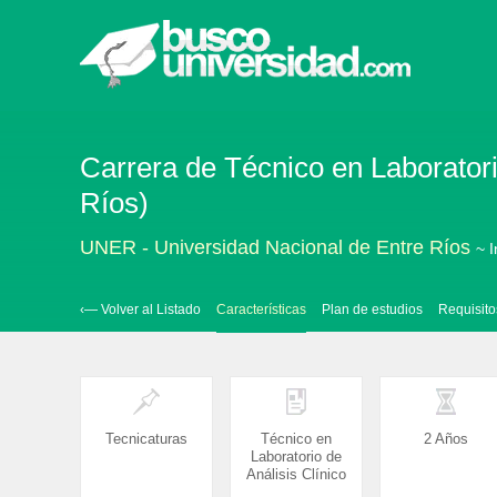
Carrera de Técnico en Laboratorio
Ríos)
UNER - Universidad Nacional de Entre Ríos
~ I
‹— Volver al Listado
Características
Plan de estudios
Requisito
Tecnicaturas
Técnico en
2 Años
Laboratorio de
Análisis Clínico