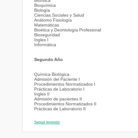
Biofísica
Bioquímica
Biología
Ciencias Sociales y Salud
Anátomo Fisiología
Matemáticas
Bioética y Deontología Profesional
Bioseguridad
Ingles I
Informática
Segundo Año
Química Biológica
Admisión del Paciente I
Procedimientos Normatizados I
Prácticas de Laboratorio I
Ingles II
Admisión de pacientes II
Procedimientos Normatizados II
Prácticas de Laboratorio II
Seguir leyendo
Tercer Año