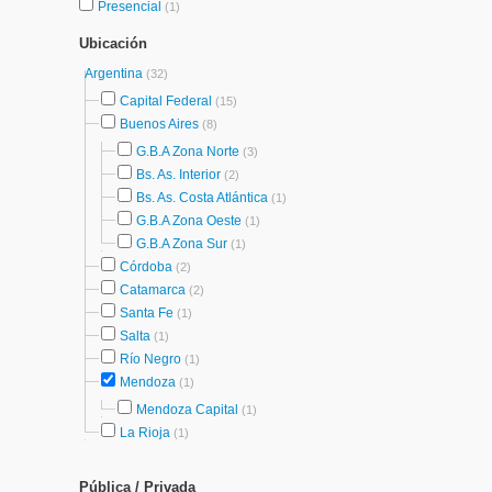
Presencial
(1)
Ubicación
Argentina
(32)
Capital Federal
(15)
Buenos Aires
(8)
G.B.A Zona Norte
(3)
Bs. As. Interior
(2)
Bs. As. Costa Atlántica
(1)
G.B.A Zona Oeste
(1)
G.B.A Zona Sur
(1)
Córdoba
(2)
Catamarca
(2)
Santa Fe
(1)
Salta
(1)
Río Negro
(1)
Mendoza
(1)
Mendoza Capital
(1)
La Rioja
(1)
Pública / Privada