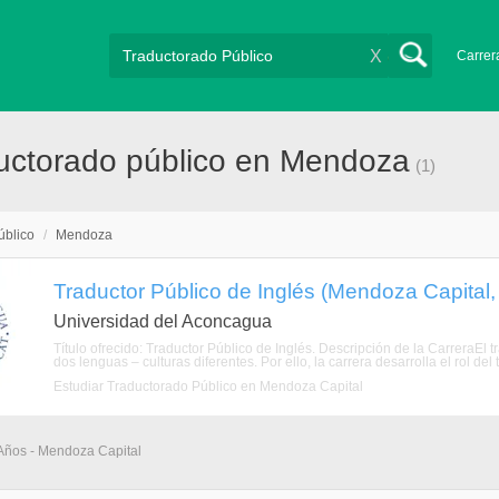
X
Carrer
uctorado público en Mendoza
(1)
úblico
/
Mendoza
Traductor Público de Inglés (Mendoza Capital
Universidad del Aconcagua
Título ofrecido: Traductor Público de Inglés. Descripción de la CarreraEl 
dos lenguas – culturas diferentes. Por ello, la carrera desarrolla el rol del 
Estudiar Traductorado Público en Mendoza Capital
 Años - Mendoza Capital