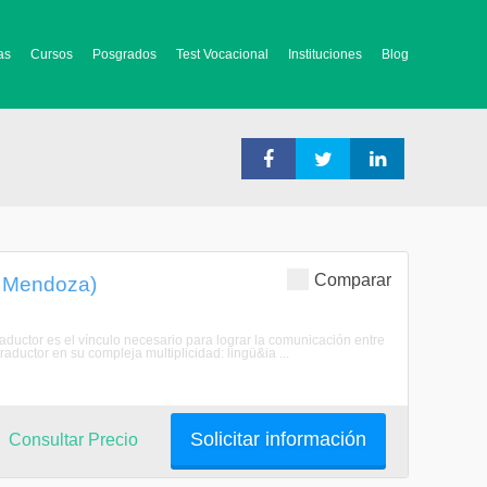
as
Cursos
Posgrados
Test Vocacional
Instituciones
Blog
Comparar
, Mendoza)
traductor es el vínculo necesario para lograr la comunicación entre
traductor en su compleja multiplicidad: lingü&ia ...
Solicitar información
Consultar Precio