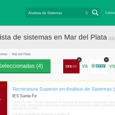
X
Carrer
sta de sistemas en Mar del Plata
(11)
temas
/
Mar del Plata
×
×
eleccionadas (
4
)
VS
V
Tecnicatura Superior en Análisis de Sistemas (
IES Santa Fe
Título ofrecido: Técnico Superior en Análisis de Sistemas. Descripcin Gen
dicta segn modalidad a distancia y tiene una duracin de cuatro cuatrimest
(1er ao) se te otorg ...
Estudiar Analista de Sistemas a distancia