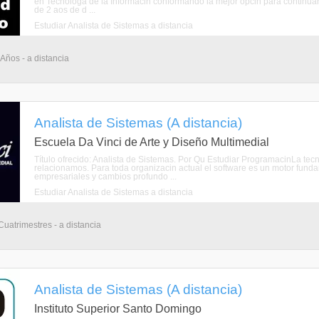
en Tecnologa de la Informacin conformando la mejor opcin para continuar t
de 2 aos de d ...
Estudiar Analista de Sistemas a distancia
 Años - a distancia
Analista de Sistemas (A distancia)
Escuela Da Vinci de Arte y Diseño Multimedial
Título ofrecido: Analista de Sistemas. Por Qu Estudiar ProgramacinLa tec
relacionamos. Para toda organizacin actual el software es un motor fu
empresariales y cambios profundo ...
Estudiar Analista de Sistemas a distancia
Cuatrimestres - a distancia
Analista de Sistemas (A distancia)
Instituto Superior Santo Domingo