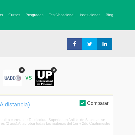
as
Cursos
Posgrados
Test Vocacional
Instituciones
Blog
×
×
S
VS
Comparar
A distancia)
eralLa carrera de Tecnicatura Superior en Anlisis de Sistemas se
res (2 aos).Al aprobar todas las materias del 1er y 2do Cuatrimestre