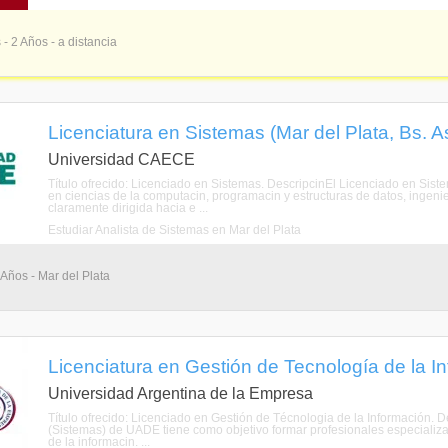
 - 2 Años - a distancia
Licenciatura en Sistemas (Mar del Plata, Bs. As
Universidad CAECE
Título ofrecido: Licenciado en Sistemas. DescripcinEl Licenciado en Si
en ciencias de la computacin, programacin y estructuras de datos, ingeni
claramente dirigida hacia e ...
Estudiar Analista de Sistemas en Mar del Plata
 Años - Mar del Plata
Licenciatura en Gestión de Tecnología de la In
Universidad Argentina de la Empresa
Título ofrecido: Licenciado en Gestión de Técnologia de la Información. 
(Sistemas) de UADE tiene como objetivo formar profesionales especializado
de la informacin. ...