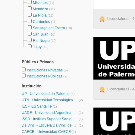
Misiones
(11)
Mendoza
(11)
La Rioja
(11)
Licenciaturas - 4
Corrientes
(11)
Santiago del Estero
(10)
San Juan
(10)
Río Negro
(10)
Jujuy
(10)
Pública / Privada
Instituciones Privadas
(9)
Instituciones Públicas
(2)
Institución
Licenciaturas - 4
UP - Universidad de Palermo
(4)
UTN - Universidad Tecnológica Nacional
(2)
IES - IES Santa Fe
(1)
UADE - Universidad Argentina de la Empresa
(1)
ISSD - Instituto Superior Santo Domingo
(1)
Da Vinci - Escuela Da Vinci de Arte y Diseño Multimedial
(1)
CAECE - Universidad CAECE
(1)