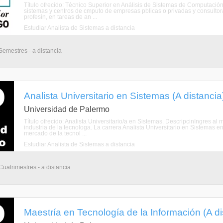
Título ofrecido: Técnico Superior en Análisis de Sistemas de Computació
sistemas y centros de cmputo de empresas pblicas o privadas y consultoras 
profesin, en tareas de an ...
Estudiar Analista de Sistemas a distancia
Semestres - a distancia
Analista Universitario en Sistemas (A distancia
Universidad de Palermo
Título ofrecido: Analista Universitario/a en Sistemas. DescripcinIngres al 
industria de la tecnologa. La carrera Analista Universitario en Sistemas e
mercado de la tecnol ...
Estudiar Analista de Sistemas a distancia
Cuatrimestres - a distancia
Maestría en Tecnología de la Información (A di