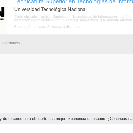
Tecnicatura Superior en Tecnologías de Informa
Universidad Tecnológica Nacional
Título ofrecido: Técnico Superior en Tecnologías de Información. La Tecn
formación de un técnico con un enfoque pragmático, que permita afrontar
Estudiar Analista de Sistemas a distancia
- a distancia
as y de terceros para ofrecerte una mejor experiencia de usuario. ¿Continuas 