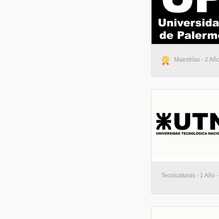
Maestrías - 2 Año
Tecnicaturas - 1 Año -