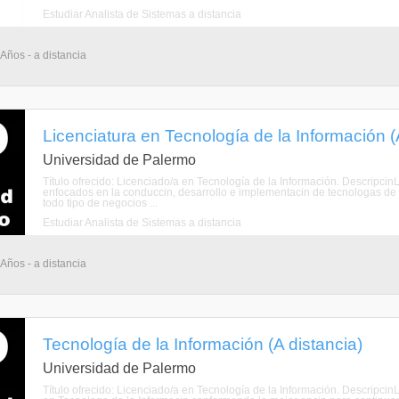
Estudiar Analista de Sistemas a distancia
 Años - a distancia
Licenciatura en Tecnología de la Información (
Universidad de Palermo
Título ofrecido: Licenciado/a en Tecnología de la Información. Descripcin
enfocados en la conduccin, desarrollo e implementacin de tecnologas de 
todo tipo de negocios ...
Estudiar Analista de Sistemas a distancia
 Años - a distancia
Tecnología de la Información (A distancia)
Universidad de Palermo
Título ofrecido: Licenciado/a en Tecnología de la Información. DescripcinLa