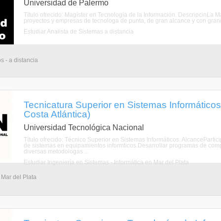
Universidad de Palermo
Título ofrecido: Magíster en Tecnología de la Información. DescripcinLa M
proyectos y empresas de tecnologa de punta, de gran alcance y con grand
Estudiar Analista de Sistemas a distancia
s - a distancia
Tecnicatura Superior en Sistemas Informáticos 
Costa Atlántica)
Universidad Tecnológica Nacional
Título ofrecido: Técnico Superior en Sistemas Informáticos. AlcancePartic
de sistemas en equipamientos informticos.Desarrollar programas de comp
diversas metodologas ...
Estudiar Ingeniería en Sistemas - Informática en Mar del Plata
 Mar del Plata