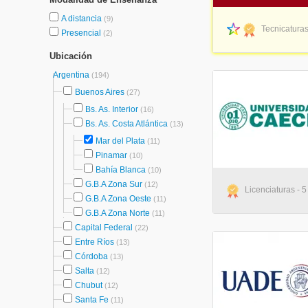
A distancia
(9)
Tecnicaturas
Presencial
(2)
Ubicación
Argentina
(194)
Buenos Aires
(27)
Bs. As. Interior
(16)
Bs. As. Costa Atlántica
(13)
Mar del Plata
(11)
Pinamar
(10)
Bahía Blanca
(10)
G.B.A Zona Sur
(12)
Licenciaturas - 5
G.B.A Zona Oeste
(11)
G.B.A Zona Norte
(11)
Capital Federal
(22)
Entre Ríos
(13)
Córdoba
(13)
Salta
(12)
Chubut
(12)
Santa Fe
(11)