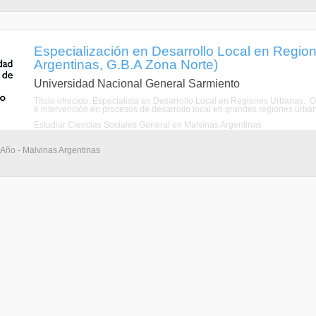
Especialización en Desarrollo Local en Regio
Argentinas, G.B.A Zona Norte)
Universidad Nacional General Sarmiento
Título ofrecido: Especialista en Desarrollo Local en Regiones Urbanas. O
e intervención en procesos de desarrollo local en grandes regiones urbanas
Estudiar Ciencias Sociales General en Malvinas Argentinas
 Año - Malvinas Argentinas