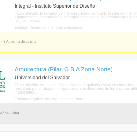
Integral - Instituto Superior de Diseño
Título ofrecido: Diseñador de Interiores. Descripcin El Diseador de Interior
equipamiento, interpretando los requerimientos de las personas que lo ha
estticas-tcnicas ...
Estudiar Diseño de Interiores a distancia
 - 3 Años - a distancia
Arquitectura (Pilar, G.B.A Zona Norte)
Universidad del Salvador
Título ofrecido: Arquitecto. Con el ttulo de Arquitecto estars en condicione
postularte para trabajar en organismos e instituciones de los sectores pbl
industriales ...
Estudiar Arquitectura / Arquitecto en Pilar
 Años - Pilar