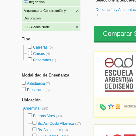
Seleccione la SubCateg
Argentina
Decoración y Ambientac
Arquitectura, Construcción y
(6)
Decoración
G.B.A Zona Norte
Comparar S
Tipo
Carreras
(5)
Cursos
(4)
Posgrados
(1)
Modalidad de Enseñanza
A distancia
(7)
Presencial
(3)
Ubicación
Tecnica
Argentina
(228)
Buenos Aires
(33)
Bs. As. Costa Atlántica
(17)
Bs. As. Interior
(13)