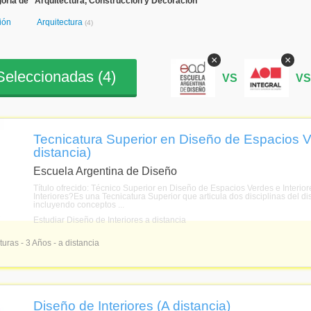
oría de "Arquitectura, Construcción y Decoración"
ión
Arquitectura
(4)
×
×
eleccionadas (
4
)
VS
V
Tecnicatura Superior en Diseño de Espacios Ve
distancia)
Escuela Argentina de Diseño
Título ofrecido: Técnico Superior en Diseño de Espacios Verdes e Interio
Interiores?Es una Tecnicatura Superior que articula dos disciplinas del di
incluyendo conceptos ...
Estudiar Diseño de Interiores a distancia
turas - 3 Años - a distancia
Diseño de Interiores (A distancia)