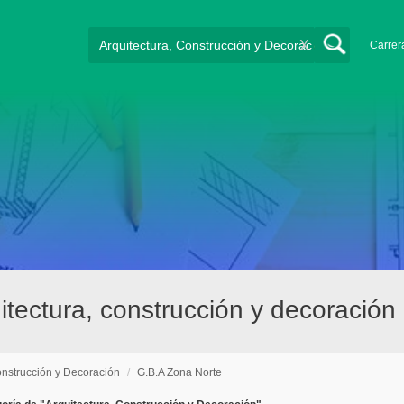
X
Carrer
tectura, construcción y decoración
onstrucción y Decoración
/
G.B.A Zona Norte