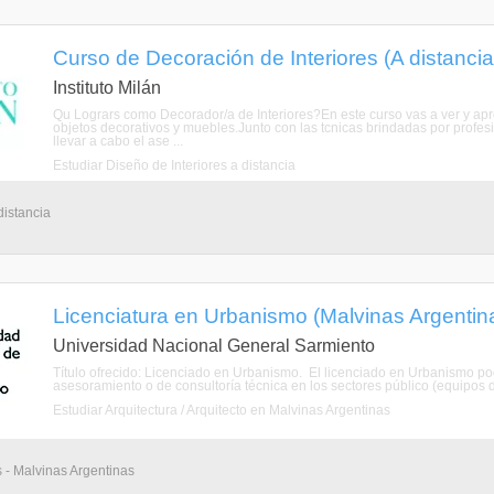
Curso de Decoración de Interiores (A distancia
Instituto Milán
Qu Logrars como Decorador/a de Interiores?En este curso vas a ver y aprend
objetos decorativos y muebles.Junto con las tcnicas brindadas por profes
llevar a cabo el ase ...
Estudiar Diseño de Interiores a distancia
distancia
Licenciatura en Urbanismo (Malvinas Argentin
Universidad Nacional General Sarmiento
Título ofrecido: Licenciado en Urbanismo. El licenciado en Urbanismo po
asesoramiento o de consultoría técnica en los sectores público (equipos d
Estudiar Arquitectura / Arquitecto en Malvinas Argentinas
s - Malvinas Argentinas