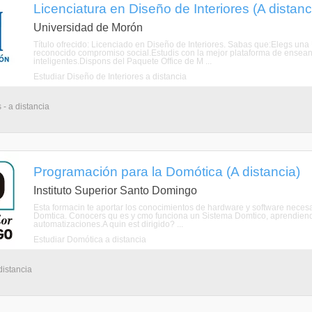
Licenciatura en Diseño de Interiores (A distanc
Universidad de Morón
Título ofrecido: Licenciado en Diseño de Interiores. Sabas que:Elegs una 
reconocido compromiso social.Estudis con la mejor plataforma de ensean
inteligentes.Dispons del Paquete Office de M ...
Estudiar Diseño de Interiores a distancia
 - a distancia
Programación para la Domótica (A distancia)
Instituto Superior Santo Domingo
Esta formacin te aportar los conocimientos de hardware y software neces
Domtica. Conocers qu es y cmo funciona un Sistema Domtico, aprendiendo
automatizaciones.A quin est dirigido? ...
Estudiar Domótica a distancia
distancia