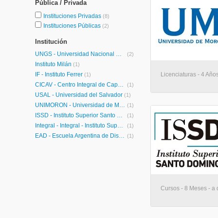
Pública / Privada
Instituciones Privadas
(8)
Instituciones Públicas
(2)
Institución
UNGS - Universidad Nacional General Sarmiento
(2)
Instituto Milán
(1)
IF - Instituto Ferrer
Licenciaturas - 4 Años
(1)
CICAV - Centro Integral de Capacitación Virtual
(1)
USAL - Universidad del Salvador
(1)
UNIMORÓN - Universidad de Morón
(1)
ISSD - Instituto Superior Santo Domingo
(1)
Integral - Integral - Instituto Superior de Diseño
(1)
EAD - Escuela Argentina de Diseño
(1)
Cursos - 8 Meses - a 