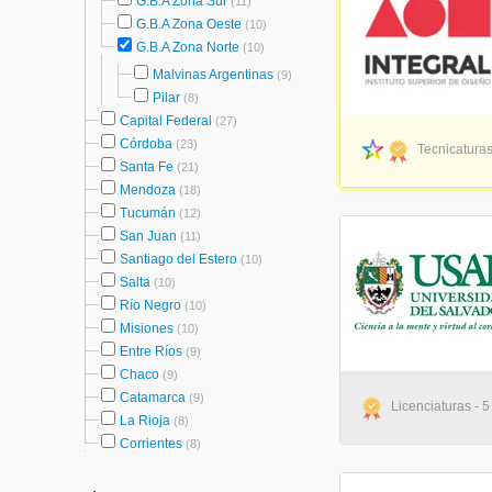
G.B.A Zona Sur
(11)
G.B.A Zona Oeste
(10)
G.B.A Zona Norte
(10)
Malvinas Argentinas
(9)
Pilar
(8)
Capital Federal
(27)
Córdoba
(23)
Tecnicaturas
Santa Fe
(21)
Mendoza
(18)
Tucumán
(12)
San Juan
(11)
Santiago del Estero
(10)
Salta
(10)
Río Negro
(10)
Misiones
(10)
Entre Ríos
(9)
Chaco
(9)
Catamarca
(9)
Licenciaturas - 5
La Rioja
(8)
Corrientes
(8)