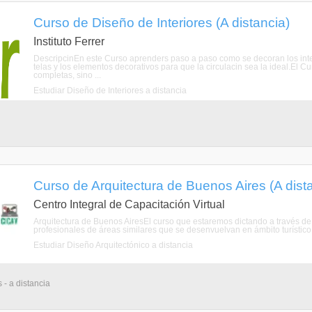
Curso de Diseño de Interiores (A distancia)
Instituto Ferrer
DescripcinEn este Curso aprenders paso a paso como se decoran los inter
telas y los elementos decorativos para que la circulacin sea la ideal.El 
completas, sino ...
Estudiar Diseño de Interiores a distancia
Curso de Arquitectura de Buenos Aires (A dist
Centro Integral de Capacitación Virtual
Arquitectura de Buenos AiresEl curso que estaremos dictando a través de 
profesionales de áreas similares que se desenvuelvan en ámbito turístico –
Estudiar Diseño Arquitectónico a distancia
 - a distancia