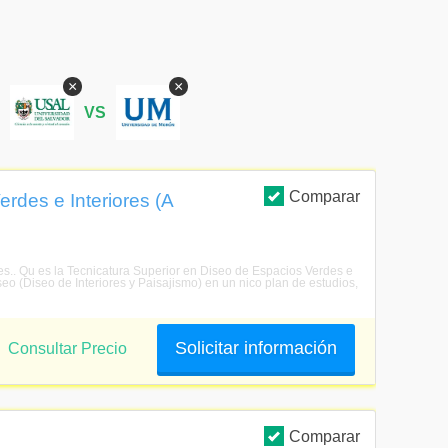
×
×
S
VS
Comparar
rdes e Interiores (A
res.. Qu es la Tecnicatura Superior en Diseo de Espacios Verdes e
seo (Diseo de Interiores y Paisajismo) en un nico plan de estudios,
Solicitar información
Consultar Precio
Comparar