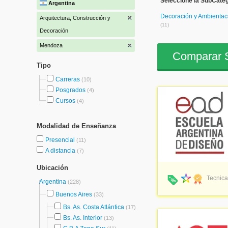
Seleccione la SubCateg
Argentina
Decoración y Ambientac
Arquitectura, Construcción y
(11)
Decoración
Mendoza
Comparar S
Tipo
Carreras
(10)
Posgrados
(4)
Cursos
(4)
Modalidad de Enseñanza
Presencial
(11)
A distancia
(7)
Ubicación
Tecnica
Argentina
(228)
Buenos Aires
(33)
Bs. As. Costa Atlántica
(17)
Bs. As. Interior
(13)