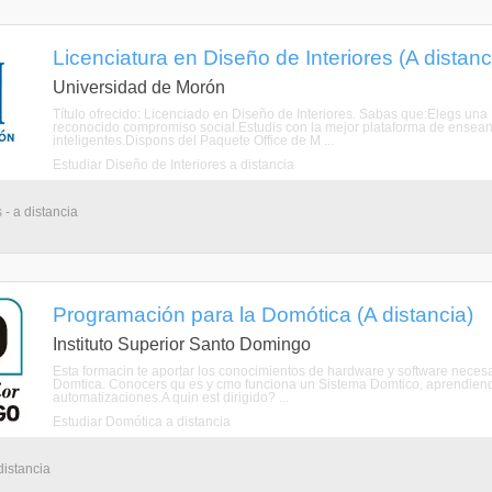
Licenciatura en Diseño de Interiores (A distanc
Universidad de Morón
Título ofrecido: Licenciado en Diseño de Interiores. Sabas que:Elegs una 
reconocido compromiso social.Estudis con la mejor plataforma de ensean
inteligentes.Dispons del Paquete Office de M ...
Estudiar Diseño de Interiores a distancia
 - a distancia
Programación para la Domótica (A distancia)
Instituto Superior Santo Domingo
Esta formacin te aportar los conocimientos de hardware y software neces
Domtica. Conocers qu es y cmo funciona un Sistema Domtico, aprendiendo
automatizaciones.A quin est dirigido? ...
Estudiar Domótica a distancia
distancia