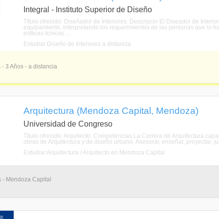
Integral - Instituto Superior de Diseño
Título ofrecido: Diseñador de Interiores. Descripcin El Diseador de Interior
equipamiento, interpretando los requerimientos de las personas que lo ha
estticas-tcnicas ...
Estudiar Diseño de Interiores a distancia
 - 3 Años - a distancia
Arquitectura (Mendoza Capital, Mendoza)
Universidad de Congreso
Título ofrecido: Arquitecto. Competencias La Carrera de Arquitectura capacit
obras de Arquitectura y de diseño urbano. Asesorar, enseñar, proyectar, ju
Estudiar Arquitectura / Arquitecto en Mendoza Capital
s - Mendoza Capital