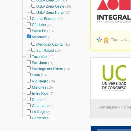
G.B.A Zona Sur
(11)
G.B.A Zona Oeste
(10)
G.B.A Zona Norte
(10)
Capital Federal
(27)
Córdoba
(23)
Santa Fe
(21)
Mendoza
(18)
Tecnicaturas
Mendoza Capital
(11)
San Rafael
(10)
Tucumán
(12)
San Juan
(11)
Santiago del Estero
(10)
Salta
(10)
Río Negro
(10)
Misiones
(10)
Entre Ríos
(9)
Chaco
(9)
Catamarca
(9)
Licenciaturas - 4 Año
La Rioja
(8)
Corrientes
(8)