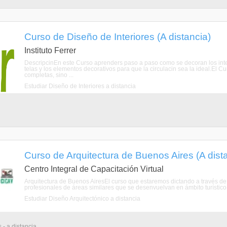
Curso de Diseño de Interiores (A distancia)
Instituto Ferrer
DescripcinEn este Curso aprenders paso a paso como se decoran los inter
telas y los elementos decorativos para que la circulacin sea la ideal.El 
completas, sino ...
Estudiar Diseño de Interiores a distancia
Curso de Arquitectura de Buenos Aires (A dist
Centro Integral de Capacitación Virtual
Arquitectura de Buenos AiresEl curso que estaremos dictando a través de 
profesionales de áreas similares que se desenvuelvan en ámbito turístico –
Estudiar Diseño Arquitectónico a distancia
 - a distancia