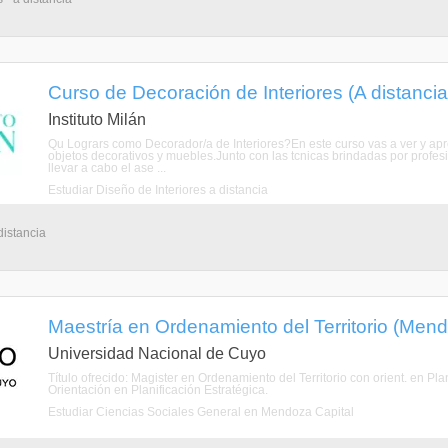
Curso de Decoración de Interiores (A distancia
Instituto Milán
Qu Logrars como Decorador/a de Interiores?En este curso vas a ver y aprend
objetos decorativos y muebles.Junto con las tcnicas brindadas por profes
llevar a cabo el ase ...
Estudiar Diseño de Interiores a distancia
distancia
Maestría en Ordenamiento del Territorio (Men
Universidad Nacional de Cuyo
Título ofrecido: Magister en Ordenamiento del Territorio con orient. en Pla
Orientación en Planificación Estratégica.
Estudiar Ciencias Sociales General en Mendoza Capital