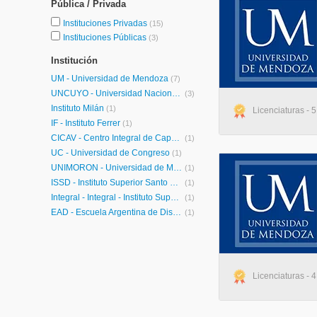
Pública / Privada
Instituciones Privadas
(15)
Instituciones Públicas
(3)
Institución
UM - Universidad de Mendoza
(7)
UNCUYO - Universidad Nacional de Cuyo
(3)
Instituto Milán
(1)
Licenciaturas - 
IF - Instituto Ferrer
(1)
CICAV - Centro Integral de Capacitación Virtual
(1)
UC - Universidad de Congreso
(1)
UNIMORÓN - Universidad de Morón
(1)
ISSD - Instituto Superior Santo Domingo
(1)
Integral - Integral - Instituto Superior de Diseño
(1)
EAD - Escuela Argentina de Diseño
(1)
Licenciaturas - 