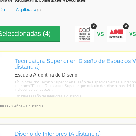
oría de "Arquitectura, Construcción y Decoración"
ión
Arquitectura
(7)
×
×
eleccionadas (
4
)
VS
V
Tecnicatura Superior en Diseño de Espacios Ve
distancia)
Escuela Argentina de Diseño
Título ofrecido: Técnico Superior en Diseño de Espacios Verdes e Interio
Interiores?Es una Tecnicatura Superior que articula dos disciplinas del di
incluyendo conceptos ...
Estudiar Diseño de Interiores a distancia
turas - 3 Años - a distancia
Diseño de Interiores (A distancia)