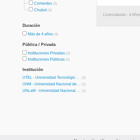
Corrientes
(3)
Chubut
(3)
Licenciaturas - 4 Año
Duración
Más de 4 años
(4)
Pública / Privada
Instituciones Privadas
(2)
Instituciones Públicas
(2)
Institución
UTEL - Universidad Tecnológica Latinoamericana en Línea Argentina
(2)
UNM - Universidad Nacional de Moreno
(1)
UNLaM - Universidad Nacional de La Matanza
(1)