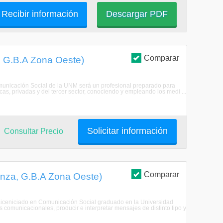
Recibir información
Descargar PDF
Comparar
, G.B.A Zona Oeste)
omunicación Social de la UNM será un profesional preparado para
as, privadas y del tercer sector, conociendo y empleando los medi ...
Solicitar información
Consultar Precio
Comparar
anza, G.B.A Zona Oeste)
l Liceniciado en Comunicación Social graduado en la Universidad
comunicacionales, producir e interpretar mensajes de distinto tipo y