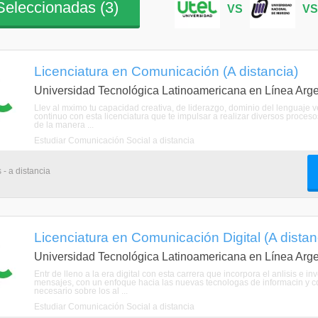
eleccionadas (
3
)
VS
V
Licenciatura en Comunicación (A distancia)
Universidad Tecnológica Latinoamericana en Línea Arge
Llev al mximo tu capacidad creativa, de liderazgo, dominio del lenguaje v
continuo con esta licenciatura que te impulsar a realizar diversos proceso
de la manera ...
Estudiar Comunicación Social a distancia
 - a distancia
Licenciatura en Comunicación Digital (A distan
Universidad Tecnológica Latinoamericana en Línea Arge
Entr de lleno a la era digital con esta carrera que incorpora el anlisis e i
mensajes, con un enfoque hacia las nuevas tecnologas de informacin y co
necesario sobre los al ...
Estudiar Comunicación Social a distancia