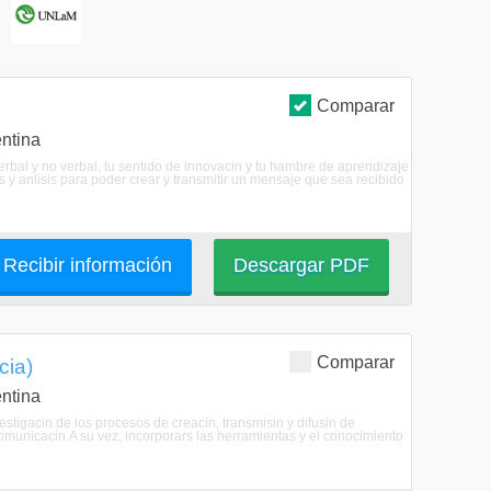
S
Comparar
ntina
erbal y no verbal, tu sentido de innovacin y tu hambre de aprendizaje
s y anlisis para poder crear y transmitir un mensaje que sea recibido
Recibir información
Descargar PDF
Comparar
cia)
ntina
nvestigacin de los procesos de creacin, transmisin y difusin de
municacin.A su vez, incorporars las herramientas y el conocimiento