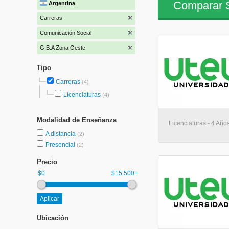
Comparar S
Argentina
Carreras
Comunicación Social
G.B.A Zona Oeste
Tipo
Carreras
(4)
Licenciaturas
(4)
Modalidad de Enseñanza
Licenciaturas - 4 Años
A distancia
(2)
Presencial
(2)
Precio
$0
$15.500+
Ubicación