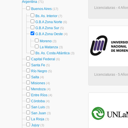
Argentina
(71)
Licenciaturas - 4 Años
Buenos Aires
(17)
Bs. As. Interior
(7)
G.B.A Zona Norte
(6)
G.B.A Zona Sur
(5)
G.B.A Zona Oeste
(4)
Moreno
(3)
La Matanza
(3)
Bs. As. Costa Atlántica
(3)
Capital Federal
(6)
Santa Fe
(5)
Río Negro
(5)
Licenciaturas - 5 Año
Salta
(4)
Misiones
(4)
Mendoza
(4)
Entre Ríos
(4)
Córdoba
(4)
San Luis
(3)
San Juan
(3)
La Rioja
(3)
Jujuy
(3)