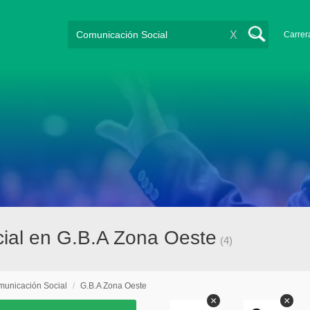
X
Carrer
cial en G.B.A Zona Oeste
(4)
unicación Social
/
G.B.A Zona Oeste
×
×