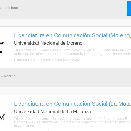
 - a distancia
Licenciatura en Comunicación Social (Moreno
Universidad Nacional de Moreno
Título ofrecido: Licenciado en Comunicación Social. El Licenciado en C
enfrentar los retos que presenta la comunicación en organizaciones públic
Estudiar Comunicación Social en Moreno
s - Moreno
Licenciatura en Comunicación Social (La Mat
Universidad Nacional de La Matanza
Título ofrecido: Licenciado en Comunicación Social. Perfil profesionalE
Nacional de La Matanza es un profesional capaz de implementar sistemas 
organizar me ...