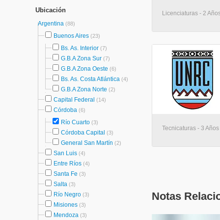
Ubicación
Licenciaturas - 2 Año
Argentina
(88)
Buenos Aires
(23)
Bs. As. Interior
(7)
G.B.A Zona Sur
(7)
G.B.A Zona Oeste
(6)
Bs. As. Costa Atlántica
(4)
G.B.A Zona Norte
(2)
Capital Federal
(14)
Córdoba
(6)
Río Cuarto
(3)
Tecnicaturas - 3 Años
Córdoba Capital
(3)
General San Martín
(2)
San Luis
(4)
Entre Ríos
(4)
Santa Fe
(3)
Salta
(3)
Notas Relaci
Río Negro
(3)
Misiones
(3)
Mendoza
(3)