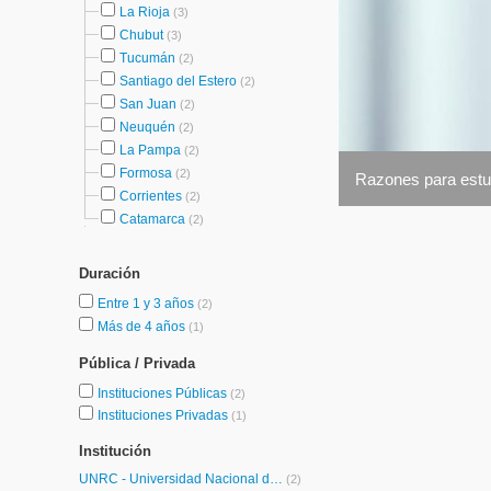
La Rioja
(3)
Chubut
(3)
Tucumán
(2)
Santiago del Estero
(2)
San Juan
(2)
Neuquén
(2)
La Pampa
(2)
Formosa
(2)
Razones para estud
Corrientes
(2)
Catamarca
(2)
Duración
Entre 1 y 3 años
(2)
Más de 4 años
(1)
Pública / Privada
Instituciones Públicas
(2)
Instituciones Privadas
(1)
Institución
UNRC - Universidad Nacional de Río Cuarto
(2)