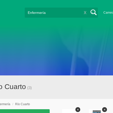
X
Carrer
o Cuarto
(3)
ermería
/
Río Cuarto
×
×