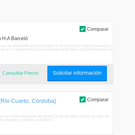
Comparar
n H.A Barceló
con las problemticas que surgen en el marco del sistema sanitario y
n en l y atendiendo a la necesidad de formacin de profesionales en
Solicitar información
Consultar Precio
Comparar
(Río Cuarto, Córdoba)
lo de EnfermeroPerfil del títuloEl perfil del título apunta al logro de
e: Modelos y Teorías en Enferm ...