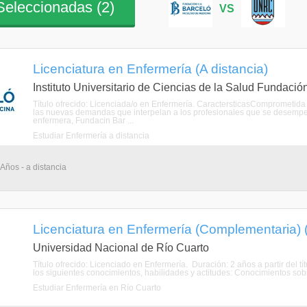
eleccionadas (
2
)
VS
Licenciatura en Enfermería (A distancia)
Instituto Universitario de Ciencias de la Salud Fundació
Título ofrecido: Licenciada/o en Enfermería. CaractersticasComprometida 
las nuevas demandas que interpelan a los profesionales que se desempea
enfermera, Fundacin Bar ...
Estudiar Enfermería a distancia
 Años - a distancia
Licenciatura en Enfermería (Complementaria) 
Universidad Nacional de Río Cuarto
Título ofrecido: Licenciado en Enfermería. Duración: 2 años a partir del títu
los siguientes conocimientos, habilidades y actitudes: Conocimientos sobr
Estudiar Enfermería en Río Cuarto