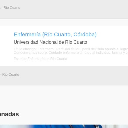
s - Río Cuarto
Enfermería (Río Cuarto, Córdoba)
Universidad Nacional de Río Cuarto
Título ofrecido: Enfermero. Perfil del títuloEl perfil del título apunta al lo
Conocimientos sobre: Cuidado enfermero dirigido al individuo, familia y c
Estudiar Enfermería en Río Cuarto
 - Río Cuarto
onadas