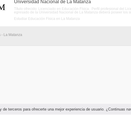
Universidad Nacional de La Matanza
Título ofrecido: Licenciado en Educación Física. Perfil profesional del 
egresado de la Universidad Nacional de La Matanza deberá poseer los sigu
Estudiar Educación Física en La Matanza
s - La Matanza
as y de terceros para ofrecerte una mejor experiencia de usuario. ¿Continuas 