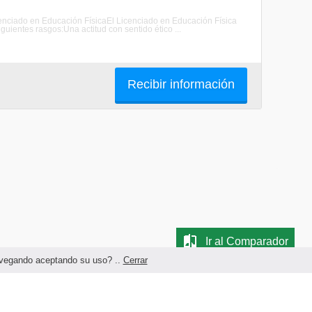
Licenciado en Educación FísicaEl Licenciado en Educación Física
ientes rasgos:Una actitud con sentido ético ...
Recibir información
Ir al Comparador
navegando aceptando su uso? ..
Cerrar