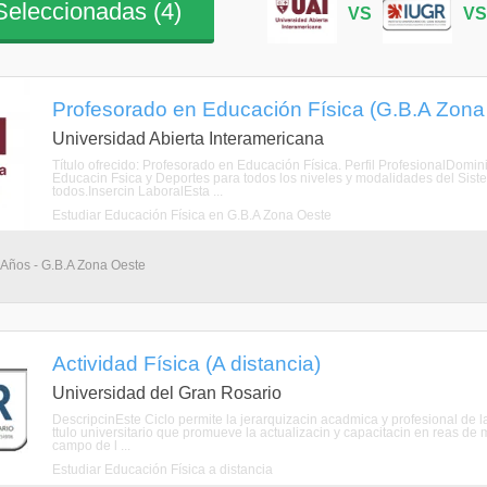
eleccionadas (
4
)
VS
V
Profesorado en Educación Física (G.B.A Zona
Universidad Abierta Interamericana
Título ofrecido: Profesorado en Educación Física. Perfil ProfesionalDominio
Educacin Fsica y Deportes para todos los niveles y modalidades del Siste
todos.Insercin LaboralEsta ...
Estudiar Educación Física en G.B.A Zona Oeste
 Años - G.B.A Zona Oeste
Actividad Física (A distancia)
Universidad del Gran Rosario
DescripcinEste Ciclo permite la jerarquizacin acadmica y profesional de las
ttulo universitario que promueve la actualizacin y capacitacin en reas de m
campo de l ...
Estudiar Educación Física a distancia