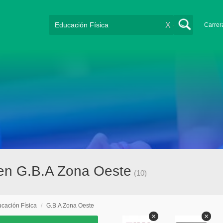
X
Carrer
 en G.B.A Zona Oeste
(10)
cación Física
/
G.B.A Zona Oeste
×
×