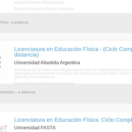
para emprender propuestas pe ...
Estudiar Educación Física a distancia
 Años - a distancia
Licenciatura en Educación Física - (Ciclo Comp
distancia)
Universidad Atlantida Argentina
Descripcin de la Carrera:El enfoque que el Ciclo de Complementacin Curri
plane para vos te permitir incorporar herramientas para la reflexin sobre l
general y en la enseanza ...
Estudiar Educación Física a distancia
rimestres - a distancia
Licenciatura en Educación Física. Ciclo Compl
Universidad FASTA