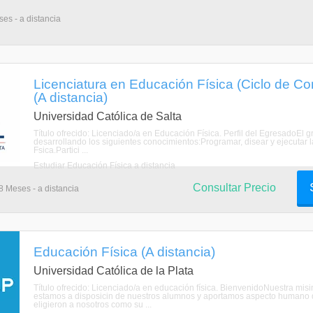
ses - a distancia
Licenciatura en Educación Física (Ciclo de C
(A distancia)
Universidad Católica de Salta
Título ofrecido: Licenciado/a en Educación Física. Perfil del EgresadoEl g
desarrollando los siguientes conocimientos:Programar, disear y ejecutar l
Fsica.Partici ...
Estudiar Educación Física a distancia
Consultar Precio
8 Meses - a distancia
Educación Física (A distancia)
Universidad Católica de la Plata
Título ofrecido: Licenciado/a en educación física. BienvenidoNuestra mis
estamos a disposicin de nuestros alumnos y aportamos aspecto humano dur
eligieron a nosotros como su ...