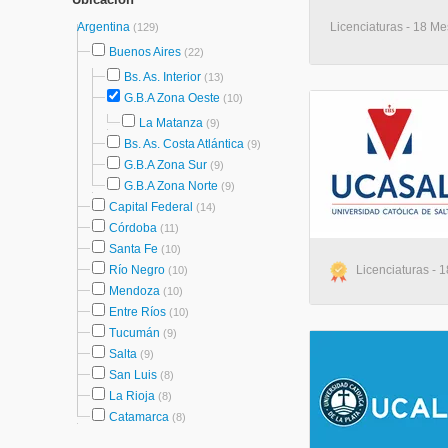
Argentina
Licenciaturas - 18 Me
(129)
Buenos Aires
(22)
Bs. As. Interior
(13)
G.B.A Zona Oeste
(10)
La Matanza
(9)
Bs. As. Costa Atlántica
(9)
G.B.A Zona Sur
(9)
G.B.A Zona Norte
(9)
Capital Federal
(14)
Córdoba
(11)
Santa Fe
(10)
Río Negro
Licenciaturas - 1
(10)
Mendoza
(10)
Entre Ríos
(10)
Tucumán
(9)
Salta
(9)
San Luis
(8)
La Rioja
(8)
Catamarca
(8)