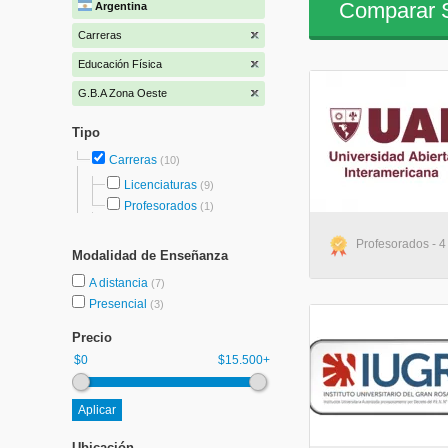
Comparar S
Argentina
Carreras
Educación Física
G.B.A Zona Oeste
Tipo
Carreras
(10)
Licenciaturas
(9)
Profesorados
(1)
Profesorados - 4
Modalidad de Enseñanza
A distancia
(7)
Presencial
(3)
Precio
$0
$15.500+
Ubicación