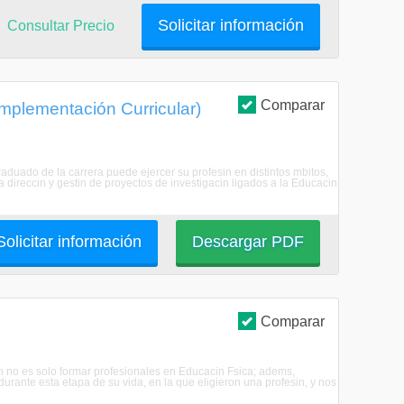
Solicitar información
Consultar Precio
Comparar
omplementación Curricular)
raduado de la carrera puede ejercer su profesin en distintos mbitos,
a direccin y gestin de proyectos de investigacin ligados a la Educacin
Solicitar información
Descargar PDF
Comparar
in no es solo formar profesionales en Educacin Fsica; adems,
ante esta etapa de su vida, en la que eligieron una profesin, y nos