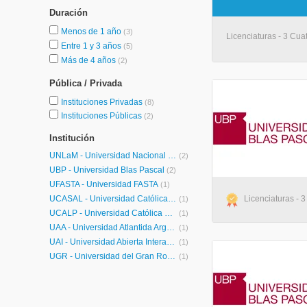
Duración
Menos de 1 año
(3)
Licenciaturas - 3 Cuat
Entre 1 y 3 años
(5)
Más de 4 años
(2)
Pública / Privada
Instituciones Privadas
(8)
Instituciones Públicas
(2)
Institución
UNLaM - Universidad Nacional de La Matanza
(2)
UBP - Universidad Blas Pascal
(2)
UFASTA - Universidad FASTA
(1)
UCASAL - Universidad Católica de Salta
Licenciaturas - 3
(1)
UCALP - Universidad Católica de la Plata
(1)
UAA - Universidad Atlantida Argentina
(1)
UAI - Universidad Abierta Interamericana
(1)
UGR - Universidad del Gran Rosario
(1)