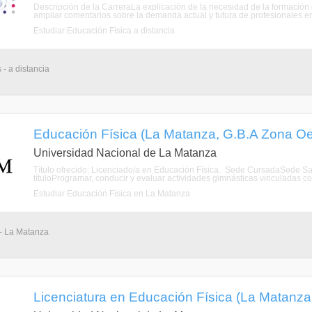
Descripción de la CarreraLa explicación de la necesidad de la formació
ampliar comentarios sobre la demanda actual y futura de profesionales en el
Estudiar Educación Física a distancia
 - a distancia
Educación Física (La Matanza, G.B.A Zona Oe
Universidad Nacional de La Matanza
Título ofrecido: Licenciado/a en Educación Física. Sede CursadaSede San
títuloProgramar, conducir y evaluar actividades gimnásticas vinculadas con 
Estudiar Educación Física en La Matanza
 - La Matanza
Licenciatura en Educación Física (La Matanza