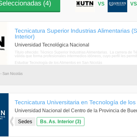
eleccionadas (
4
)
VS
V
Tecnicatura Superior Industrias Alimentarias (
Interior)
Universidad Tecnológica Nacional
Título ofrecido: Técnico Superior Industrias Alimentarias. La carrera de T
válida que forma profesionales intermedios idóneos, cuyo perfil les permi
Estudiar Tecnología de los Alimentos en San Nicolás
 - San Nicolás
Tecnicatura Universitaria en Tecnología de los
Universidad Nacional del Centro de la Provincia de Bue
Sedes
Bs. As. Interior (3)