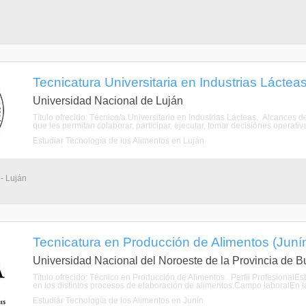
Tecnicatura Universitaria en Industrias Lácteas 
Universidad Nacional de Luján
Título ofrecido: Técnico/a Universitario en Industrias Lácteas. Alcances 
que les permitan colaborar, participar, ejecutar, tomar decisiones operativ
Estudiar Tecnología de los Alimentos en Luján
 - Luján
Tecnicatura en Producción de Alimentos (Junín,
Universidad Nacional del Noroeste de la Provincia de B
Título ofrecido: Técnico en Producción de Alimentos. Perfil ProfesionalEst
en los distintos procesos de elaboración de alimentos.Campo laboralEn las
Estudiar Tecnología de los Alimentos en Junín