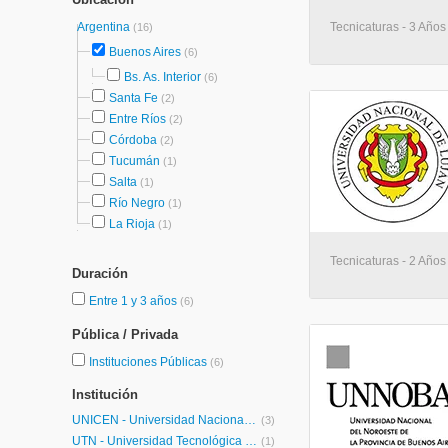
Argentina
Tecnicaturas - 3 Años
(16)
Buenos Aires
(6)
Bs. As. Interior
(6)
Santa Fe
(2)
Entre Ríos
(2)
Córdoba
(2)
Tucumán
(1)
Salta
(1)
Río Negro
(1)
La Rioja
(1)
Tecnicaturas - 2 Años
Duración
Entre 1 y 3 años
(6)
Pública / Privada
Instituciones Públicas
(6)
Institución
UNICEN - Universidad Nacional del Centro de la Provincia de Buenos Aires
(3)
UTN - Universidad Tecnológica Nacional
(1)