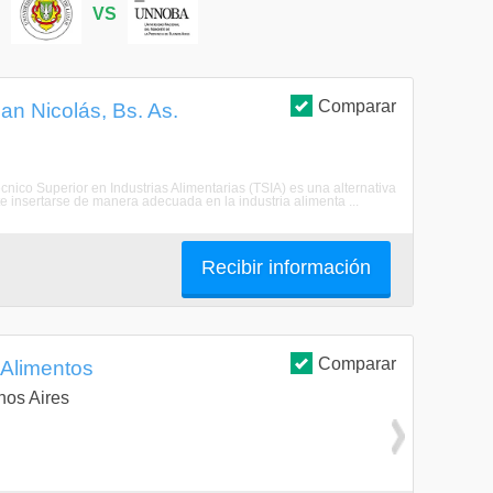
S
VS
Comparar
San Nicolás, Bs. As.
écnico Superior en Industrias Alimentarias (TSIA) es una alternativa
te insertarse de manera adecuada en la industria alimenta ...
Recibir información
Comparar
 Alimentos
nos Aires