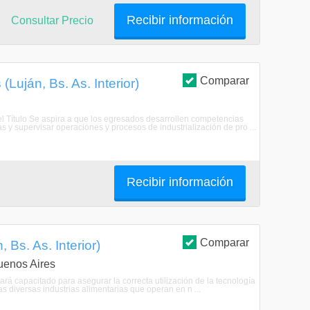
Recibir información
Consultar Precio
Comparar
(Luján, Bs. As. Interior)
del Título Se aspira a que los egresados desarrollen competencias
as y supervisar operaciones y procesos de industrialización de pro ...
Recibir información
Comparar
 Bs. As. Interior)
uenos Aires
ará capacitado para asegurar la correcta utilización de la tecnología
 diversas industrias alimentarias que operan en n ...