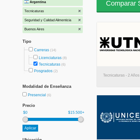
Comparar S
Argentina
Tecnicaturas
Seguridad y Calidad Alimenticia
Buenos Aires
Tipo
Carreras
(14)
Licenciaturas
(8)
Tecnicaturas
(6)
Posgrados
(2)
Tecnicaturas - 2 Años
Modalidad de Enseñanza
Presencial
(6)
Precio
$0
$15.500+
Ubicación