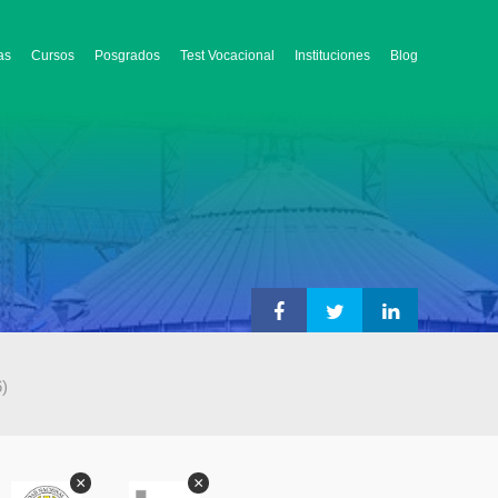
as
Cursos
Posgrados
Test Vocacional
Instituciones
Blog
6)
×
×