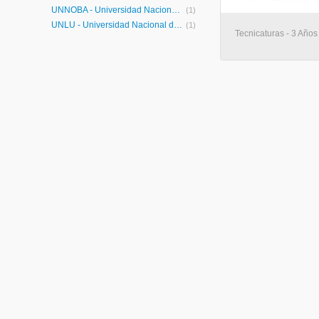
UNNOBA - Universidad Nacional del Noroeste de la Provincia de Buenos Aires
(1)
UNLU - Universidad Nacional de Luján
(1)
Tecnicaturas - 3 Años