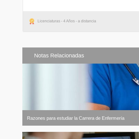
Licenciaturas - 4 Años - a distancia
Notas Relacionadas
Razones para estudiar la Carrera de Enfermería