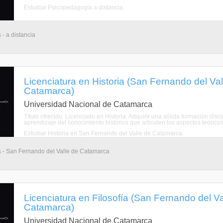
Estudiar Psicopedagogía a distancia
 - a distancia
Licenciatura en Historia (San Fernando del Va
Catamarca)
Universidad Nacional de Catamarca
Título ofrecido: Licenciado en Historia. Adquirir una sólida formación disci
aprendizaje del conocimiento histórico que articulen los aspectos teóricos 
Estudiar Historia en San Fernando del Valle de Catamarca
os - San Fernando del Valle de Catamarca
Licenciatura en Filosofía (San Fernando del V
Catamarca)
Universidad Nacional de Catamarca