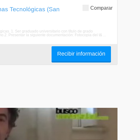
Comparar
inas Tecnológicas (San
gicas. 1. Ser graduado universitario con título de grado
.2. Presentar la siguiente documentación: Fotocopia del t& ...
Recibir información