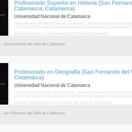
Profesorado Superior en Historia (San Fernand
Catamarca, Catamarca)
Universidad Nacional de Catamarca
Título ofrecido: Profesor Superior en Historia. Perfil profesionalEl profes
ciclo de la EGB., nivel polimodal, terciario no universitario y universitari
Estudiar Historia en San Fernando del Valle de Catamarca
s - San Fernando del Valle de Catamarca
Profesorado en Geografía (San Fernando del 
Catamarca)
Universidad Nacional de Catamarca
Título ofrecido: Profesor en Geografía. Se espera que los egresados del
profundo y crítico de los enfoques teórico-metodológicos de la ciencia geo
Estudiar Geografía en San Fernando del Valle de Catamarca
s - San Fernando del Valle de Catamarca