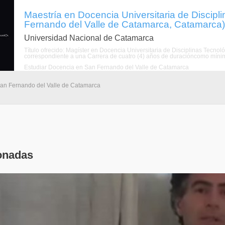
Maestría en Docencia Universitaria de Discipl
Fernando del Valle de Catamarca, Catamarca)
Universidad Nacional de Catamarca
Título ofrecido: Magíster en Docencia Universitaria de Disciplinas Tecnoló
correspondiente a una Carrera de cuatro (4) años de duracióncomo mínimo
Estudiar Docencia en San Fernando del Valle de Catamarca
 San Fernando del Valle de Catamarca
onadas