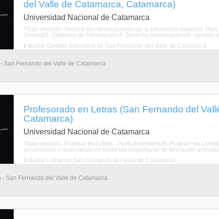
del Valle de Catamarca, Catamarca)
Universidad Nacional de Catamarca
Título ofrecido: Técnico en Administración de la Educación Superior. Pla
General3- Sistemas de Información 4- Derecho Administrativo5- Gestión de
Estudiar Gestión Educativa en San Fernando del Valle de Catamarca
s - San Fernando del Valle de Catamarca
Profesorado en Letras (San Fernando del Val
Catamarca)
Universidad Nacional de Catamarca
Título ofrecido: Profesor en Letras. Perfil profesionalEl Profesor en Letras
universitario y nivel medio en todas las asignaturas de formación gramática, 
Estudiar Letras en San Fernando del Valle de Catamarca
s - San Fernando del Valle de Catamarca