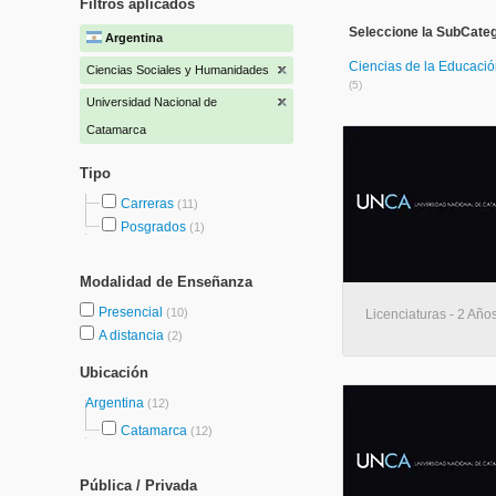
Filtros aplicados
Seleccione la SubCate
Argentina
Ciencias de la Educaci
Ciencias Sociales y Humanidades
(5)
Universidad Nacional de
Catamarca
Tipo
Carreras
(11)
Posgrados
(1)
Modalidad de Enseñanza
Presencial
(10)
Licenciaturas - 2 Años
A distancia
(2)
Ubicación
Argentina
(12)
Catamarca
(12)
Pública / Privada