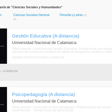
goría de "Ciencias Sociales y Humanidades"
ón
Ciencias Sociales General
Filosofía y Letras
(3)
(4)
Gestión Educativa (A distancia)
Universidad Nacional de Catamarca
Título ofrecido: Licenciado en Gestión Educativa. Proporcionar una forma
que permita al docente constituir en objeto de indagación, análisis y reflex
Estudiar Gestión Educativa a distancia
 - a distancia
Psicopedagogía (A distancia)
Universidad Nacional de Catamarca
Título ofrecido: Licenciado en Psicopedagogía. Problematicas 
Cuatrimestral Perspectivas del aprendizaje ...