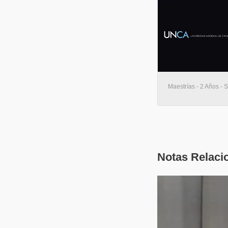
Maestrías - 2 Años -
Notas Relaci