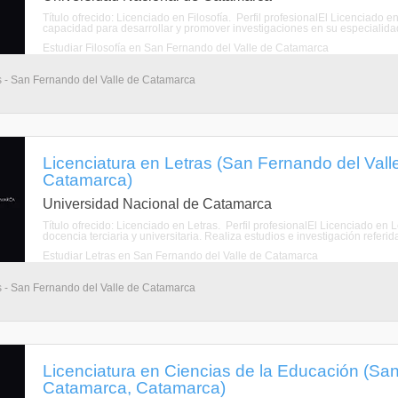
Título ofrecido: Licenciado en Filosofía. Perfil profesionalEl Licenciado 
capacidad para desarrollar y promover investigaciones en su especialidad.
Estudiar Filosofía en San Fernando del Valle de Catamarca
os - San Fernando del Valle de Catamarca
Licenciatura en Letras (San Fernando del Val
Catamarca)
Universidad Nacional de Catamarca
Título ofrecido: Licenciado en Letras. Perfil profesionalEl Licenciado en 
docencia terciaria y universitaria. Realiza estudios e investigación referidas
Estudiar Letras en San Fernando del Valle de Catamarca
os - San Fernando del Valle de Catamarca
Licenciatura en Ciencias de la Educación (Sa
Catamarca, Catamarca)