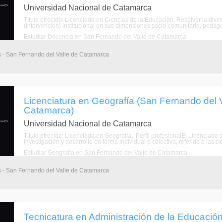
Universidad Nacional de Catamarca
Título ofrecido: Licenciado en Ciencias de la Educación. Resolver la div
(intervención) institucional en sus dimensiones socio-comunitaria, pedagógi
Estudiar Docencia en San Fernando del Valle de Catamarca
os - San Fernando del Valle de Catamarca
Licenciatura en Geografía (San Fernando del 
Catamarca)
Universidad Nacional de Catamarca
Título ofrecido: Licenciado en Geografía. Perfil profesionalEl Licenciado
investigación y desarrollo en forma individual o colectiva, referido a las c
Estudiar Geografía en San Fernando del Valle de Catamarca
os - San Fernando del Valle de Catamarca
Tecnicatura en Administración de la Educació