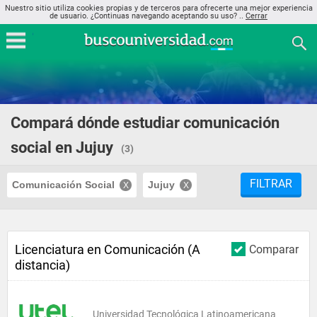
Nuestro sitio utiliza cookies propias y de terceros para ofrecerte una mejor experiencia
de usuario. ¿Continuas navegando aceptando su uso? ..
Cerrar
Compará dónde estudiar comunicación
social en Jujuy
(3)
FILTRAR
Comunicación Social
Jujuy
Licenciatura en Comunicación (A
Comparar
distancia)
Universidad Tecnológica Latinoamericana