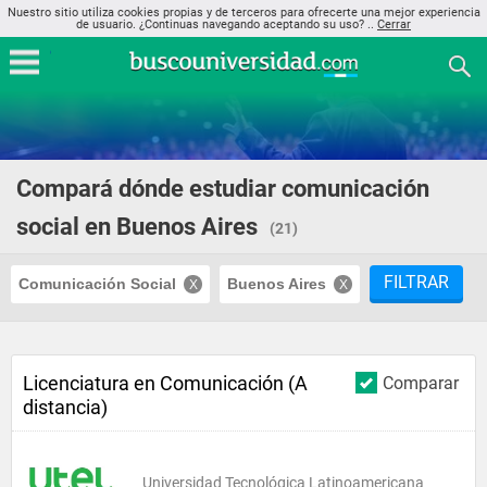
Nuestro sitio utiliza cookies propias y de terceros para ofrecerte una mejor experiencia
de usuario. ¿Continuas navegando aceptando su uso? ..
Cerrar
Compará dónde estudiar comunicación
social en Buenos Aires
(21)
FILTRAR
Comunicación Social
Buenos Aires
Licenciatura en Comunicación (A
Comparar
distancia)
Universidad Tecnológica Latinoamericana