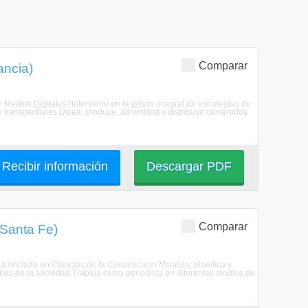
Comparar
ancia)
 Medios Digitales?Interviene en la gestin integral de estrategias de
y transmediales.Disea, produce, administra y distribuye contenidos
Recibir información
Descargar PDF
Comparar
(Santa Fe)
Licenciado en Ciencias de la Comunicacin?Analiza, planifica y
ones de la sociedad.Trabaja como periodista en diferentes medios de