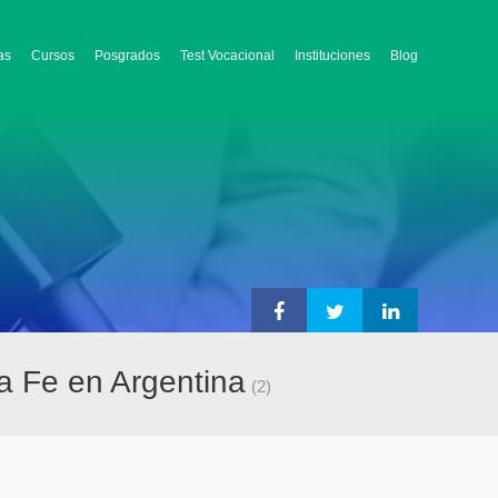
as
Cursos
Posgrados
Test Vocacional
Instituciones
Blog
a Fe en Argentina
(2)