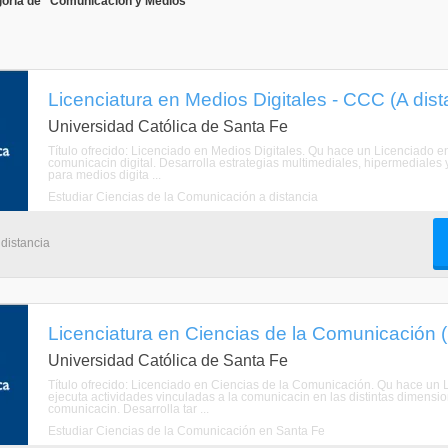
goría de "Comunicación y Medios"
Licenciatura en Medios Digitales - CCC (A dist
Universidad Católica de Santa Fe
Título ofrecido: Licenciado en Medios Digitales. Qu hace un Licenciado en
comunicacin digital. Desarrolla estrategias multimediales, hipermediales 
para medios digita ...
Estudiar Ciencias de la Comunicación a distancia
 distancia
Licenciatura en Ciencias de la Comunicación 
Universidad Católica de Santa Fe
Título ofrecido: Licenciado en Ciencias de la Comunicación. Qu hace un 
ejecuta actividades vinculadas a la comunicacin en las distintas dimensi
comunicacin. Desarrolla tar ...
Estudiar Ciencias de la Comunicación en Santa Fe