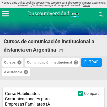
Nuestro sitio utiliza cookies propias y de terceros para ofrecerte una mejor experiencia
de usuario. ¿Continuas navegando aceptando su uso? ..
Cerrar
Cursos de comunicación institucional a
distancia en Argentina
(2)
FILTRAR
Cursos
Comunicación Institucional
A distancia
Curso Habilidades
Comparar
Comunicacionales para
Empresas Familiares (A