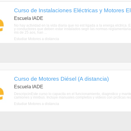
Curso de Instalaciones Eléctricas y Motores Elé
Escuela IADE
No hay actividad en la vida diaria que no est ligada a la energa elctrica. 
y conductores que deben estar instalados segn las normas reglamentaria
ms de 25 aos, han ...
Estudiar Motores a distancia
Curso de Motores Diésel (A distancia)
Escuela IADE
DescripcinEste curso lo capacita en el funcionamiento, diagnstico y mante
camiones y mnibus. Incluye manuales completos y videos con prcticas re
Estudiar Motores a distancia