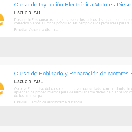
Curso de Inyección Electrónica Motores Diesel 
Escuela IADE
DescripcinEste curso est dirigido a todos los tcnicos disel para conocer 
correctos.Menos alumnos por curso. Ms tiempo de los profesores para ti.
Estudiar Motores a distancia
Curso de Bobinado y Reparación de Motores El
Escuela IADE
ObjetivoEl objetivo del curso tiene que ver, por un lado, con la adquisici
aprender los procedimientos para desarrollar actividades de diagnstico co
de los mismos pa ...
Estudiar Electrónica automotriz a distancia