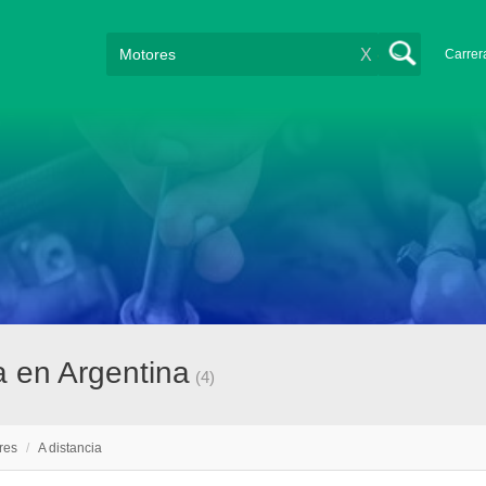
X
Carrer
a en Argentina
(4)
res
/
A distancia