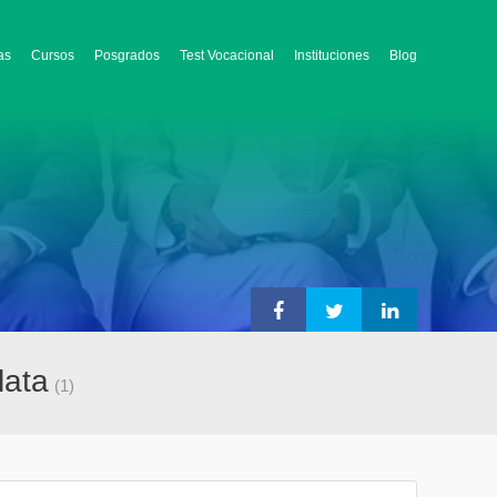
as
Cursos
Posgrados
Test Vocacional
Instituciones
Blog
lata
(1)