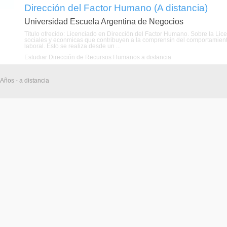
Dirección del Factor Humano (A distancia)
Universidad Escuela Argentina de Negocios
Título ofrecido: Licenciado en Dirección del Factor Humano. Sobre la Li
sociales y econmicas que contribuyen a la comprensin del comportamient
laboral. Esto se realiza desde un ...
Estudiar Dirección de Recursos Humanos a distancia
 Años - a distancia