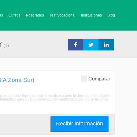
as
Cursos
Posgrados
Test Vocacional
Instituciones
Blog
r
(1)
Comparar
B.A Zona Sur)
ases con una fuerte formacin en diseo como instrumento estratgico
o especfico para que comprendan el medio productivo y el entorno
Recibir información