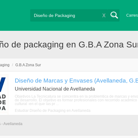
X
Carrer
ño de packaging en G.B.A Zona Su
kaging
/
G.B.A Zona Sur
Diseño de Marcas y Envases (Avellaneda, G.
Universidad Nacional de Avellaneda
Objetivos La Tecnicatura se concentra en la problemtica de marcas y env
de desarrollo. El objetivo es formar profesionales con recorrido acadmic
cultural -en el que las pr ...
Estudiar Diseño de Packaging en Avellaneda
s - Avellaneda